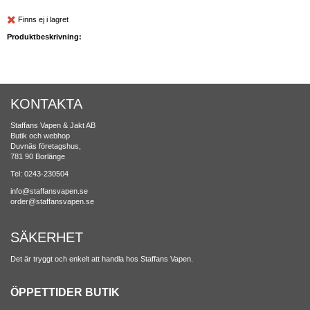
Finns ej i lagret
Produktbeskrivning:
KONTAKTA
Staffans Vapen & Jakt AB
Butik och webhop
Duvnäs företagshus,
781 90 Borlänge
Tel: 0243-230504
info@staffansvapen.se
order@staffansvapen.se
SÄKERHET
Det är tryggt och enkelt att handla hos Staffans Vapen.
ÖPPETTIDER BUTIK