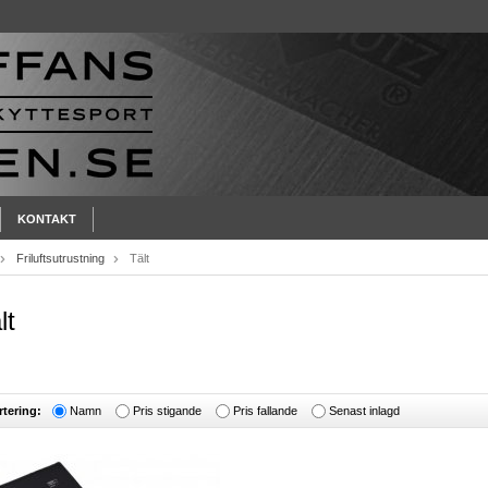
KONTAKT
Friluftsutrustning
Tält
lt
rtering:
Namn
Pris stigande
Pris fallande
Senast inlagd