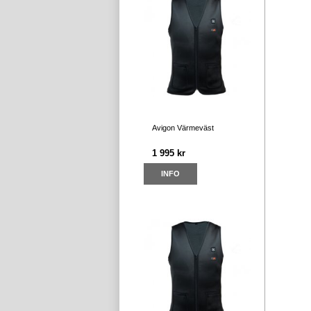
Avigon Värmeväst
1 995 kr
INFO