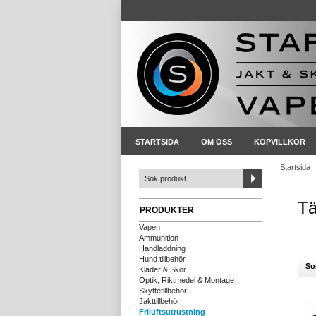
STARTSIDA
OM OSS
KÖPVILLKOR
Startsida
Tä
PRODUKTER
Vapen
Ammunition
Handladdning
Hund tillbehör
So
Kläder & Skor
Optik, Riktmedel & Montage
Skyttetillbehör
Jakttillbehör
Friluftsutrustning