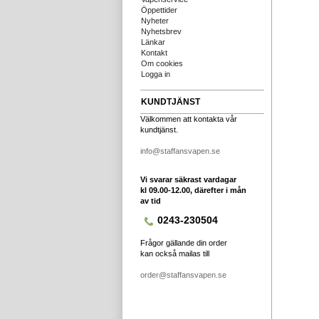
Öppettider
Nyheter
Nyhetsbrev
Länkar
Kontakt
Om cookies
Logga in
KUNDTJÄNST
Välkommen att kontakta vår
kundtjänst.
info@staffansvapen.se
Vi svarar säkrast vardagar
kl 09.00-12.00, därefter i mån
av tid
0243-230504
Frågor gällande din order
kan också mailas till
order@staffansvapen.se