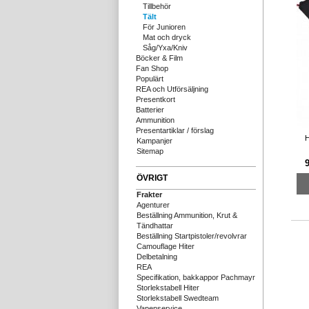
Tillbehör
Tält
För Junioren
Mat och dryck
Såg/Yxa/Kniv
Böcker & Film
Fan Shop
Populärt
REA och Utförsäljning
Presentkort
Batterier
Ammunition
Presentartiklar / förslag
H
Kampanjer
Sitemap
ÖVRIGT
Frakter
Agenturer
Beställning Ammunition, Krut &
Tändhattar
Beställning Startpistoler/revolvrar
Camouflage Hiter
Delbetalning
REA
Specifikation, bakkappor Pachmayr
Storlekstabell Hiter
Storlekstabell Swedteam
Vapenservice