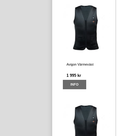
Avigon Värmeväst
1 995 kr
INFO