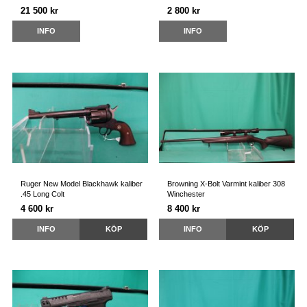
21 500 kr
2 800 kr
INFO
INFO
Ruger New Model Blackhawk kaliber
Browning X-Bolt Varmint kaliber 308
.45 Long Colt
Winchester
4 600 kr
8 400 kr
INFO
KÖP
INFO
KÖP