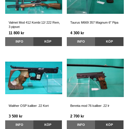
Valmet Mod 412 Kombi 12/ 222 Rem,
Taurus M669 357 Magnum 6" Pipa
3 pipset
11 800 kr
4 300 kr
INFO
KÖP
INFO
KÖP
Walther OSP kaliber .22 Kort
Beretta mod 76 kaliber .22 lr
3 500 kr
2 700 kr
INFO
KÖP
INFO
KÖP