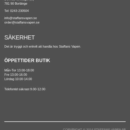
781 90 Borlänge
Tel: 0243-230504
info@staffansvapen.se
order@staffansvapen.se
SÄKERHET
Det är tryggt och enkelt att handla hos Staffans Vapen.
ÖPPETTIDER BUTIK
Mån-Tor 13.00-18.00
Fre 13.00-16.00
Lördag 10.00-14.00
Telefontid säkrast 9.00-12.00
COPYRIGHT © 2014 STAFFANS VAPEN AB