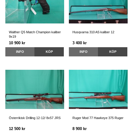
Walther Q5 Match Champion kaliber
Husqvarna 310 AS kaliber 12
9x19
10 900 kr
3 400 kr
INFO
KÖP
INFO
KÖP
Österrikisk Drilling 12-12/ 8x57 JRS
Ruger Mod 77 Hawkeye 375 Ruger
12 500 kr
8 900 kr