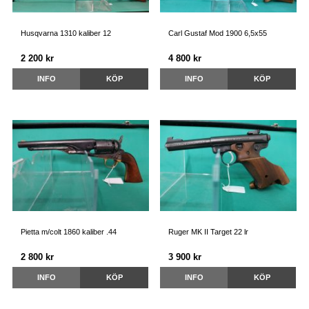
Husqvarna 1310 kaliber 12
Carl Gustaf Mod 1900 6,5x55
2 200 kr
4 800 kr
INFO
KÖP
INFO
KÖP
Pietta m/colt 1860 kaliber .44
Ruger MK II Target 22 lr
2 800 kr
3 900 kr
INFO
KÖP
INFO
KÖP