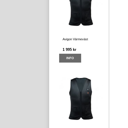
Avigon Värmeväst
1 995 kr
INFO