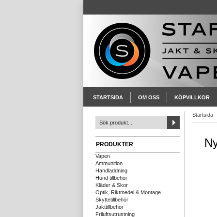
STARTSIDA
OM OSS
KÖPVILLKOR
Startsida
Ny
PRODUKTER
Vapen
Ammunition
Handladdning
Hund tillbehör
Kläder & Skor
Optik, Riktmedel & Montage
Skyttetillbehör
Jakttillbehör
Friluftsutrustning