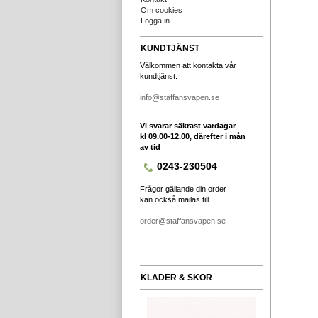
Om cookies
Logga in
KUNDTJÄNST
Välkommen att kontakta vår
kundtjänst.
info@staffansvapen.se
Vi svarar säkrast vardagar
kl 09.00-12.00, därefter i mån
av tid
0243-230504
Frågor gällande din order
kan också mailas till
order@staffansvapen.se
KLÄDER & SKOR