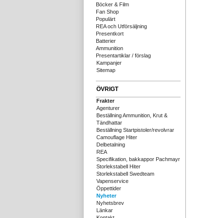
Böcker & Film
Fan Shop
Populärt
REA och Utförsäljning
Presentkort
Batterier
Ammunition
Presentartiklar / förslag
Kampanjer
Sitemap
ÖVRIGT
Frakter
Agenturer
Beställning Ammunition, Krut &
Tändhattar
Beställning Startpistoler/revolvrar
Camouflage Hiter
Delbetalning
REA
Specifikation, bakkappor Pachmayr
Storlekstabell Hiter
Storlekstabell Swedteam
Vapenservice
Öppettider
Nyheter
Nyhetsbrev
Länkar
Kontakt