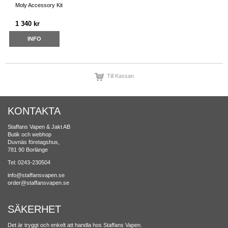
Moly Accessory Kit
1 340 kr
INFO
Till Kassan
KONTAKTA
Staffans Vapen & Jakt AB
Butik och webhop
Duvnäs företagshus,
781 90 Borlänge
Tel: 0243-230504
info@staffansvapen.se
order@staffansvapen.se
SÄKERHET
Det är tryggt och enkelt att handla hos Staffans Vapen.