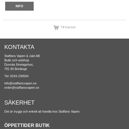
INFO
Till Kassan
KONTAKTA
Staffans Vapen & Jakt AB
Butik och webhop
Duvnäs företagshus,
781 90 Borlänge
Tel: 0243-230504
info@staffansvapen.se
order@staffansvapen.se
SÄKERHET
Det är tryggt och enkelt att handla hos Staffans Vapen.
ÖPPETTIDER BUTIK