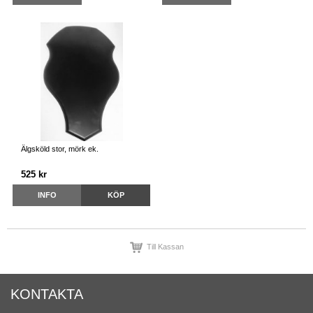
Älgsköld stor, mörk ek.
525 kr
INFO
KÖP
Till Kassan
KONTAKTA