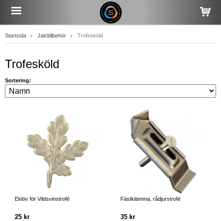
Startsida
Jakttillbehör
Trofesköld
Trofesköld
Sortering:
Eklöv för Vildsvinstrofé
Fästklämma, rådjurstrofé
25 kr
35 kr