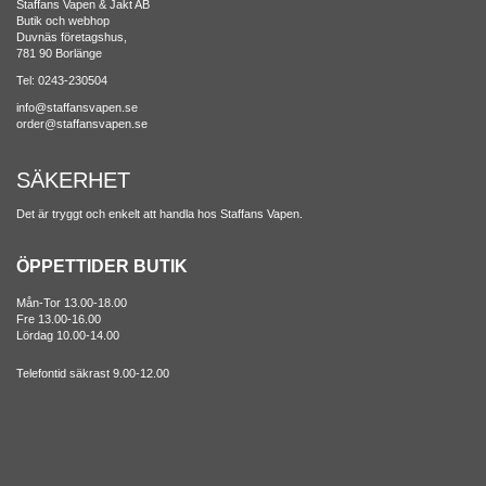
Staffans Vapen & Jakt AB
Butik och webhop
Duvnäs företagshus,
781 90 Borlänge
Tel: 0243-230504
info@staffansvapen.se
order@staffansvapen.se
SÄKERHET
Det är tryggt och enkelt att handla hos Staffans Vapen.
ÖPPETTIDER BUTIK
Mån-Tor 13.00-18.00
Fre 13.00-16.00
Lördag 10.00-14.00
Telefontid säkrast 9.00-12.00