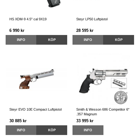
HS XDM-9 4.5" cal 9X19
Steyr LP50 Luftpistol
6 990 kr
28 595 kr
INFO
KÖP
INFO
KÖP
Steyr EVO 10E Compact Luftpistol
Smith & Wesson 686 Competitor 6"
.357 Magnum
30 885 kr
33 995 kr
INFO
KÖP
INFO