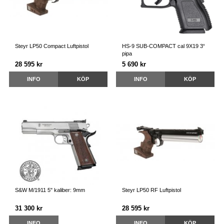
Steyr LP50 Compact Luftpistol
HS-9 SUB-COMPACT cal 9X19 3“
pipa
28 595 kr
5 690 kr
INFO
KÖP
INFO
KÖP
S&W M/1911 5" kaliber: 9mm
Steyr LP50 RF Luftpistol
31 300 kr
28 595 kr
INFO
INFO
KÖP