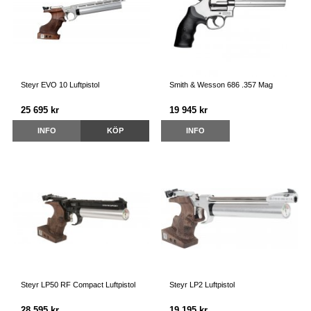
Steyr EVO 10 Luftpistol
Smith & Wesson 686 .357 Mag
25 695 kr
19 945 kr
INFO
KÖP
INFO
Steyr LP50 RF Compact Luftpistol
Steyr LP2 Luftpistol
28 595 kr
19 195 kr