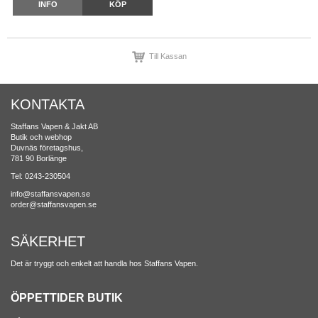
INFO
KÖP
Till Kassan
KONTAKTA
Staffans Vapen & Jakt AB
Butik och webhop
Duvnäs företagshus,
781 90 Borlänge
Tel: 0243-230504
info@staffansvapen.se
order@staffansvapen.se
SÄKERHET
Det är tryggt och enkelt att handla hos Staffans Vapen.
ÖPPETTIDER BUTIK