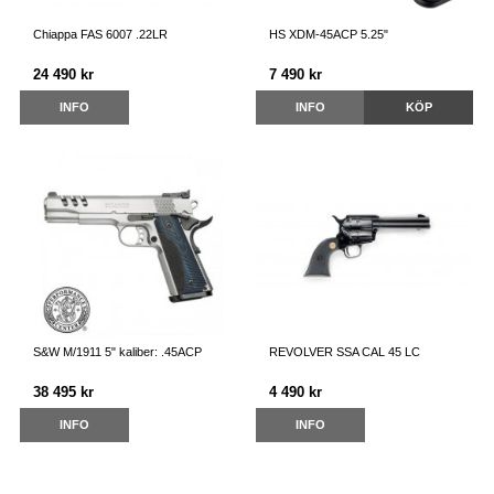
Chiappa FAS 6007 .22LR
HS XDM-45ACP 5.25"
24 490 kr
7 490 kr
INFO
INFO
KÖP
S&W M/1911 5" kaliber: .45ACP
REVOLVER SSA CAL 45 LC
38 495 kr
4 490 kr
INFO
INFO