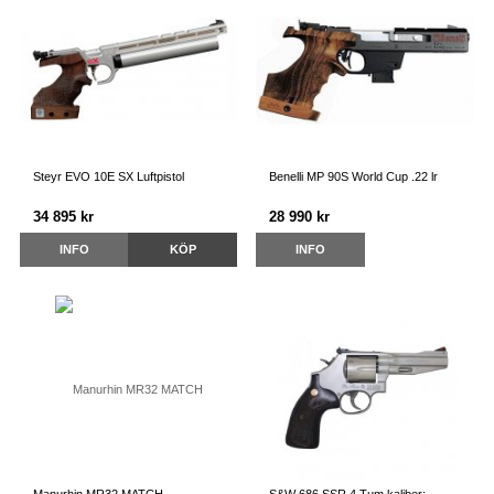
Steyr EVO 10E SX Luftpistol
Benelli MP 90S World Cup .22 lr
34 895 kr
28 990 kr
INFO
KÖP
INFO