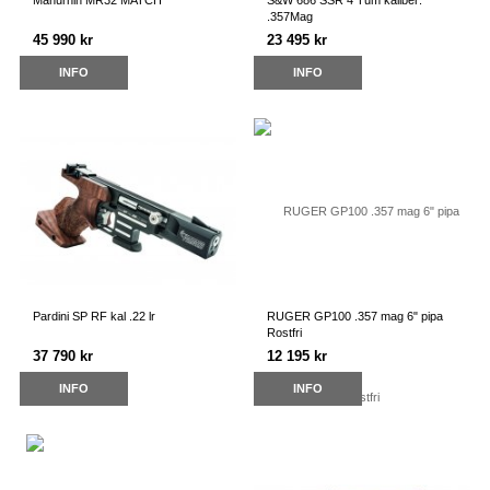
Manurhin MR32 MATCH
S&W 686 SSR 4 Tum kaliber:
.357Mag
45 990 kr
23 495 kr
INFO
INFO
Pardini SP RF kal .22 lr
RUGER GP100 .357 mag 6" pipa
Rostfri
37 790 kr
12 195 kr
INFO
INFO