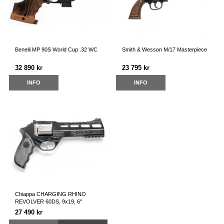
Benelli MP 90S World Cup .32 WC
Smith & Wesson M/17 Masterpiece
32 890 kr
23 795 kr
INFO
INFO
Chiappa CHARGING RHINO
REVOLVER 60DS, 9x19, 6"
27 490 kr