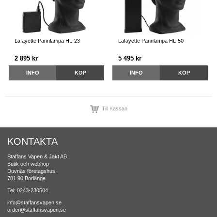
Lafayette Pannlampa HL-23
Lafayette Pannlampa HL-50
2 895 kr
5 495 kr
INFO
KÖP
INFO
KÖP
Till Kassan
KONTAKTA
Staffans Vapen & Jakt AB
Butik och webhop
Duvnäs företagshus,
781 90 Borlänge
Tel: 0243-230504
info@staffansvapen.se
order@staffansvapen.se