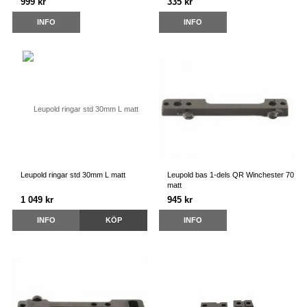
999 kr
335 kr
INFO
INFO
Leupold ringar std 30mm L matt
Leupold bas 1-dels QR Winchester 70
matt
1 049 kr
945 kr
INFO
KÖP
INFO