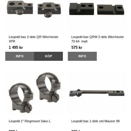
Leupold bas 2-dels QR Winchester
Leupold bas QRW 2-dels Winchester
XPR
70 64- matt
1 495 kr
575 kr
INFO
KÖP
INFO
Leupold 1" Ringmount Sako L
Leupold bas 1-dels std Mauser 98