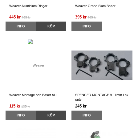
Weaver Aluminium Ringar
Weaver Grand Slam Baser
445 kr
395 kr
495 kr
465 kr
INFO
KÖP
INFO
Weaver Montage och Baser Alu
SPENCER MONTAGE 9-11mm Lax-
spår
115 kr
245 kr
135 kr
INFO
KÖP
INFO