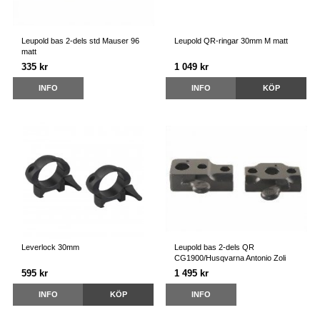
Leupold bas 2-dels std Mauser 96
Leupold QR-ringar 30mm M matt
matt
335 kr
1 049 kr
INFO
INFO
KÖP
Leverlock 30mm
Leupold bas 2-dels QR
CG1900/Husqvarna Antonio Zoli
595 kr
1 495 kr
INFO
KÖP
INFO