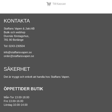
Till Kassan
KONTAKTA
Staffans Vapen & Jakt AB
Butik och webhop
Duvnäs företagshus,
781 90 Borlänge
Tel: 0243-230504
info@staffansvapen.se
order@staffansvapen.se
SÄKERHET
Det är tryggt och enkelt att handla hos Staffans Vapen.
ÖPPETTIDER BUTIK
Mån-Tor 13.00-18.00
Fre 13.00-16.00
Lördag 10.00-14.00