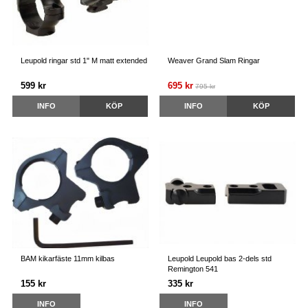
Leupold ringar std 1" M matt extended
Weaver Grand Slam Ringar
599 kr
695 kr
795 kr
INFO
KÖP
INFO
KÖP
BAM kikarfäste 11mm kilbas
Leupold Leupold bas 2-dels std
Remington 541
155 kr
335 kr
INFO
INFO