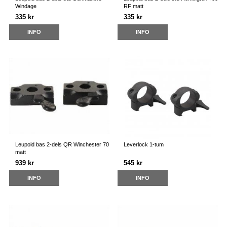
Windage
RF matt
335 kr
335 kr
INFO
INFO
Leupold bas 2-dels QR Winchester 70
Leverlock 1-tum
matt
939 kr
545 kr
INFO
INFO