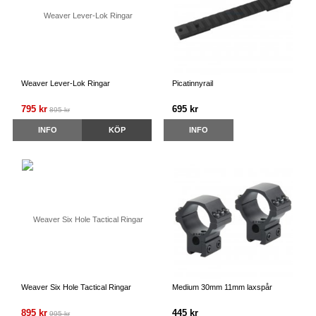
Weaver Lever-Lok Ringar
Picatinnyrail
795 kr
695 kr
895 kr
INFO
KÖP
INFO
Weaver Six Hole Tactical Ringar
Medium 30mm 11mm laxspår
895 kr
445 kr
995 kr