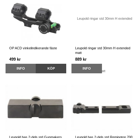
OP ACD vinkelindikerande fäste
Leupold ringar std 30mm H extended
matt
499 kr
889 kr
INFO
KÖP
INFO
Leupold bas 2-dels std Gunmakers
Leupold bas 2-dels std Remington 700