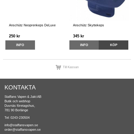
Anschütz Neoprenkeps DeLuxe
Anschütz Skyttekeps
250 kr
345 kr
INFO
INFO
KÖP
Till Kassan
KONTAKTA
Staffans Vapen & Jakt AB
Butik och webhop
Duvnäs företagshus,
781 90 Borlänge
Tel: 0243-230504
info@staffansvapen.se
order@staffansvapen.se