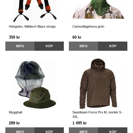
Hängslen, Wildtech Blaze stropp
Camouflagehuva grön
350 kr
60 kr
INFO
KÖP
INFO
KÖP
Mygghatt
Swedteam Force Pro M, storlek S -
3XL
289 kr
1 495 kr
INFO
KÖP
INFO
KÖP