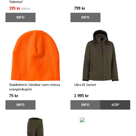
"klämma"
195 kr
799 kr
395 kr
INFO
INFO
Stabilotherm Vändbar varm mössa
Ultra W Jacket
orange/olivgrön
75 kr
1 995 kr
INFO
INFO
KÖP