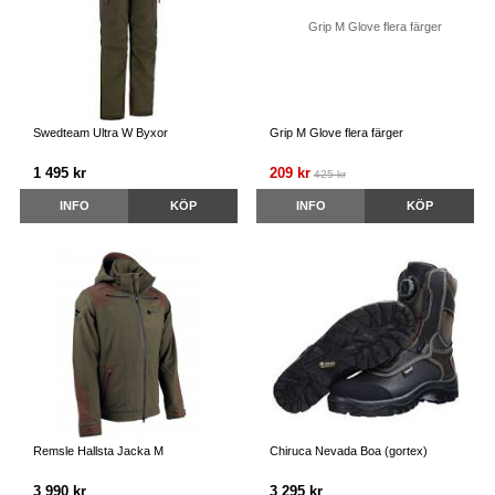
Swedteam Ultra W Byxor
Grip M Glove flera färger
1 495 kr
209 kr
425 kr
INFO
KÖP
INFO
KÖP
Remsle Hallsta Jacka M
Chiruca Nevada Boa (gortex)
3 990 kr
3 295 kr