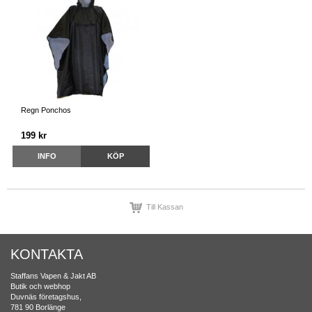
Regn Ponchos
199 kr
INFO
KÖP
Till Kassan
KONTAKTA
Staffans Vapen & Jakt AB
Butik och webhop
Duvnäs företagshus,
781 90 Borlänge