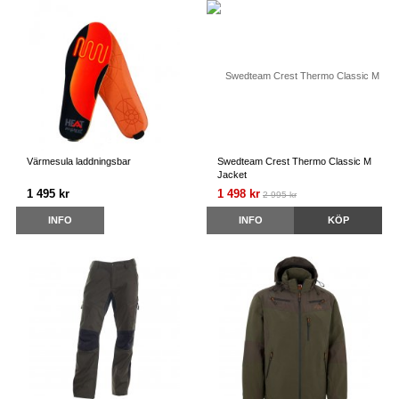
Värmesula laddningsbar
Swedteam Crest Thermo Classic M
Jacket
1 495 kr
1 498 kr
2 995 kr
INFO
INFO
KÖP