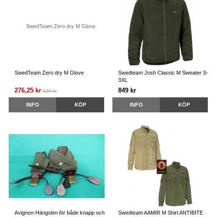
SwedTeam Zero dry M Glove
Swedteam Josh Classic M Sweater S-
3XL
276,25 kr
849 kr
425 kr
INFO
KÖP
INFO
KÖP
Avignon-Hängslen för både knapp och
Swedteam AAMIR M Shirt ANTIBITE