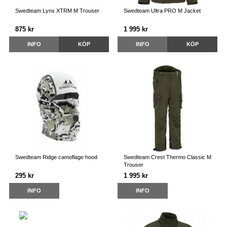
Swedteam Lynx XTRM M Trouser
Swedteam Ultra PRO M Jacket
875 kr
1 995 kr
INFO
KÖP
INFO
KÖP
Swedteam Ridge camoflage hood
Swedteam Crest Thermo Classic M
Trouser
295 kr
1 995 kr
INFO
INFO