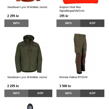
Swedteam Lynx W Antibite Jacket
Avignon Heat Max
Signalfärgad/Vit/Grön
2 295 kr
195 kr
INFO
INFO
KÖP
Swedteam Lynx M Antibite Jacket
Remsle Hallsta BYXA M
2 295 kr
3 500 kr
INFO
KÖP
INFO
KÖP