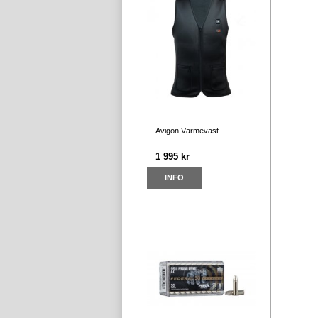
Avigon Värmeväst
1 995 kr
INFO