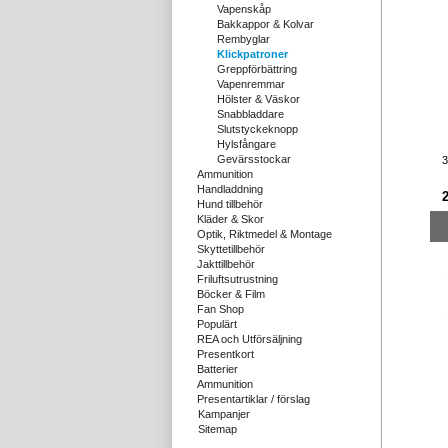
Vapenskåp
Bakkappor & Kolvar
Rembyglar
Klickpatroner
Greppförbättring
Vapenremmar
Hölster & Väskor
Snabbladdare
Slutstyckeknopp
Hylsfångare
Gevärsstockar
3
Ammunition
Handladdning
Hund tillbehör
Kläder & Skor
Optik, Riktmedel & Montage
Skyttetillbehör
Jakttillbehör
Friluftsutrustning
Böcker & Film
Fan Shop
Populärt
REA och Utförsäljning
Presentkort
Batterier
Ammunition
Presentartiklar / förslag
Kampanjer
Sitemap