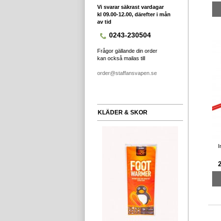
Vi svarar säkrast vardagar
kl 09.00-12.00, därefter i mån
av tid
0243-230504
Frågor gällande din order
kan också mailas till
order@staffansvapen.se
KLÄDER & SKOR
I