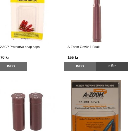
2 ACP Protective snap caps
A-Zoom Gevär 1 Pack
270 kr
166 kr
INFO
INFO
KÖP