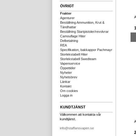
ÖVRIGT
Frakter
A
Agenturer
Beställning Ammunition, Krut &
Tändhattar
Beställning Startpistoler/revolvrar
Camouflage Hiter
Delbetalning
REA
Specifikation, bakkappor Pachmayr
Storlekstabell Hiter
Storlekstabell Swedteam
Vapenservice
Öppettider
Nyheter
Nyhetsbrev
Länkar
Kontakt
Om cookies
Logga in
KUNDTJÄNST
Välkommen att kontakta vår
kundtjänst.
A
info@staffansvapen.se