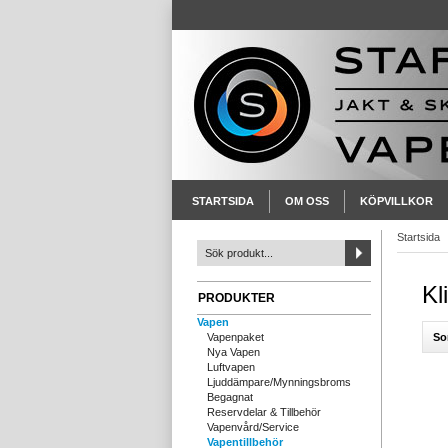
STARTSIDA
OM OSS
KÖPVILLKOR
Startsida
Kl
PRODUKTER
Vapen
So
Vapenpaket
Nya Vapen
Luftvapen
Ljuddämpare/Mynningsbroms
Begagnat
Reservdelar & Tillbehör
Vapenvård/Service
Vapentillbehör