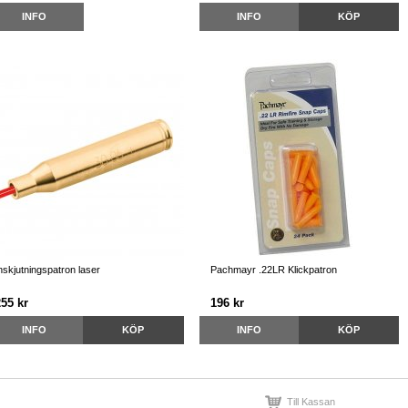
INFO
INFO
KÖP
nskjutningspatron laser
Pachmayr .22LR Klickpatron
255 kr
196 kr
INFO
KÖP
INFO
KÖP
Till Kassan