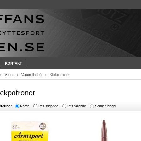
KONTAKT
Vapen
Vapentillbehör
Klickpatroner
ickpatroner
rtering:
Namn
Pris stigande
Pris fallande
Senast inlagd