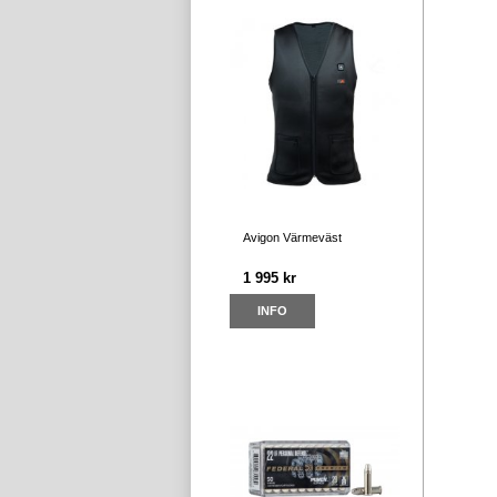
Avigon Värmeväst
1 995 kr
INFO