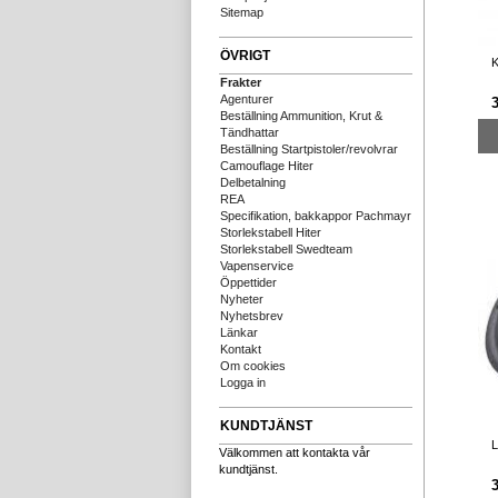
Sitemap
ÖVRIGT
K
Frakter
Agenturer
Beställning Ammunition, Krut &
Tändhattar
Beställning Startpistoler/revolvrar
Camouflage Hiter
Delbetalning
REA
Specifikation, bakkappor Pachmayr
Storlekstabell Hiter
Storlekstabell Swedteam
Vapenservice
Öppettider
Nyheter
Nyhetsbrev
Länkar
Kontakt
Om cookies
Logga in
KUNDTJÄNST
L
Välkommen att kontakta vår
kundtjänst.