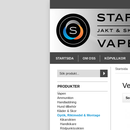
STARTSIDA
OM OSS
KÖPVILLKOR
Startsida
Ve
PRODUKTER
Vapen
So
Ammunition
Handladdning
Hund tillbehör
Kläder & Skor
Optik, Riktmedel & Montage
Kikarsikten
Handkikare
Rödpunktssikten