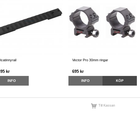
icatinnyrail
Vector Pro 30mm ringar
695 kr
695 kr
INFO
INFO
KÖP
Till Kassan