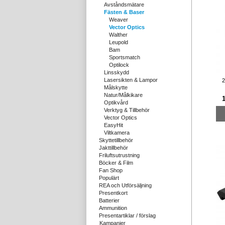
Avståndsmätare
Fästen & Baser
Weaver
Vector Optics
Walther
Leupold
Bam
Sportsmatch
Optilock
Linsskydd
Lasersikten & Lampor
2
Målskytte
Natur/Målkikare
Optikvård
Verktyg & Tillbehör
Vector Optics
EasyHit
Viltkamera
Skyttetillbehör
Jakttillbehör
Friluftsutrustning
Böcker & Film
Fan Shop
Populärt
REA och Utförsäljning
Presentkort
Batterier
Ammunition
Presentartiklar / förslag
Kampanjer