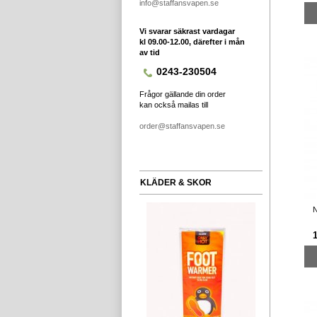
info@staffansvapen.se
Vi svarar säkrast vardagar
kl 09.00-12.00, därefter i mån
av tid
0243-230504
Frågor gällande din order
kan också mailas till
order@staffansvapen.se
KLÄDER & SKOR
N