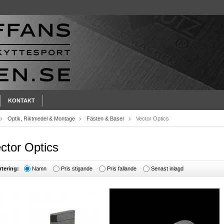
KONTAKT
Optik, Riktmedel & Montage
Fästen & Baser
Vector Optics
ctor Optics
rtering:
Namn
Pris stigande
Pris fallande
Senast inlagd