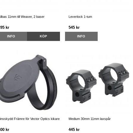
ilbas 11mm till Weaver, 2 baser
Leverlock 1-tum
395 kr
545 kr
INFO
KÖP
INFO
insskydd Främre för Vector Optics kikare
Medium 30mm 11mm laxspår
300 kr
445 kr