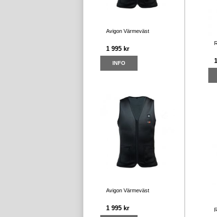
Avigon Värmeväst
R
1 995 kr
INFO
Avigon Värmeväst
1 995 kr
R