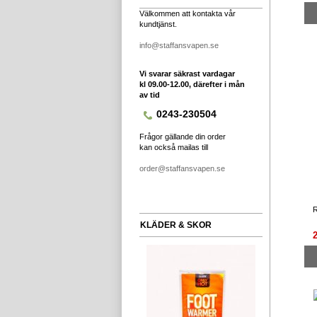
Välkommen att kontakta vår
kundtjänst.
info@staffansvapen.se
Vi svarar säkrast vardagar
kl 09.00-12.00, därefter i mån
av tid
0243-230504
Frågor gällande din order
kan också mailas till
order@staffansvapen.se
KLÄDER & SKOR