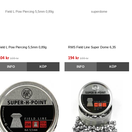
ield L Pow Piercing 5,5mm 0,89g
RWS Field Line Super Dome 6,35
104 kr
194 kr
109 kr
199 kr
INFO
KÖP
INFO
KÖP