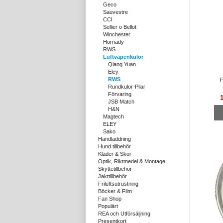
Geco
Sauvestre
CCI
Sellier o Bellot
Winchester
Hornady
RWS
Luftvapenkulor
Qiang Yuan
Eley
RWS
F
Rundkulor-Pilar
Förvaring
JSB Match
H&N
Magtech
ELEY
Sako
Handladdning
Hund tillbehör
Kläder & Skor
Optik, Riktmedel & Montage
Skyttetillbehör
Jakttillbehör
Friluftsutrustning
Böcker & Film
Fan Shop
Populärt
REA och Utförsäljning
Presentkort