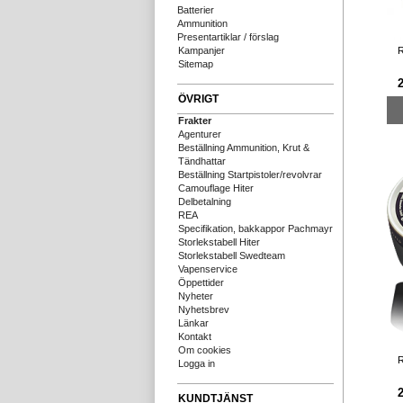
Batterier
Ammunition
Presentartiklar / förslag
R
Kampanjer
Sitemap
ÖVRIGT
Frakter
Agenturer
Beställning Ammunition, Krut &
Tändhattar
Beställning Startpistoler/revolvrar
Camouflage Hiter
Delbetalning
REA
Specifikation, bakkappor Pachmayr
Storlekstabell Hiter
Storlekstabell Swedteam
Vapenservice
Öppettider
Nyheter
Nyhetsbrev
Länkar
Kontakt
Om cookies
R
Logga in
KUNDTJÄNST