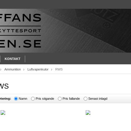
KONTAKT
Ammunition
Luftvapenkulor
RWS
WS
rtering:
Namn
Pris stigande
Pris fallande
Senast inlagd