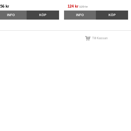
156 kr
124 kr
129 kr
INFO
KÖP
INFO
KÖP
Till Kassan