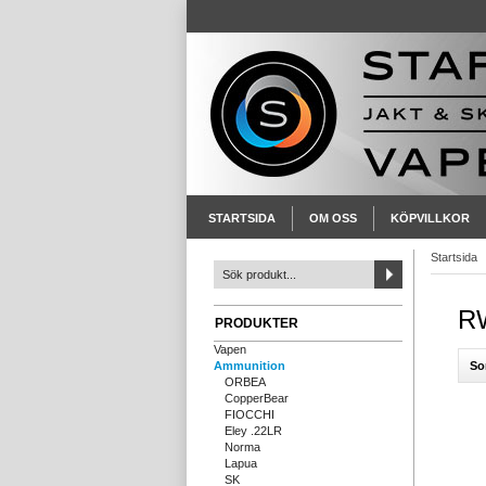
STARTSIDA
OM OSS
KÖPVILLKOR
Startsida
R
PRODUKTER
Vapen
So
Ammunition
ORBEA
CopperBear
FIOCCHI
Eley .22LR
Norma
Lapua
SK