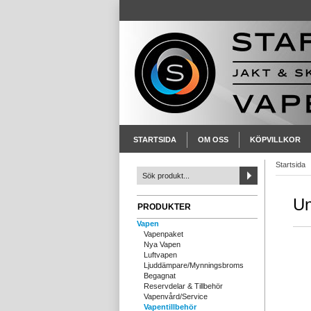
STARTSIDA
OM OSS
KÖPVILLKOR
Startsida
Un
PRODUKTER
Vapen
Vapenpaket
Nya Vapen
Luftvapen
Ljuddämpare/Mynningsbroms
Begagnat
Reservdelar & Tillbehör
Vapenvård/Service
Vapentillbehör