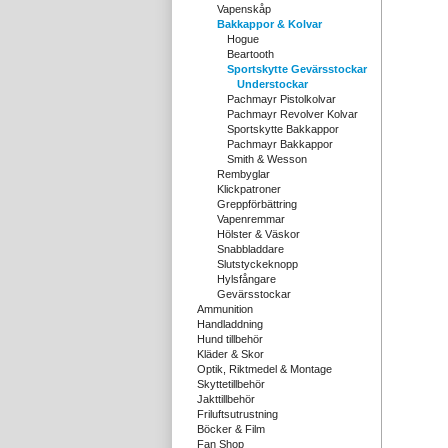
Vapenskåp
Bakkappor & Kolvar
Hogue
Beartooth
Sportskytte Gevärsstockar
Understockar
Pachmayr Pistolkolvar
Pachmayr Revolver Kolvar
Sportskytte Bakkappor
Pachmayr Bakkappor
Smith & Wesson
Rembyglar
Klickpatroner
Greppförbättring
Vapenremmar
Hölster & Väskor
Snabbladdare
Slutstyckeknopp
Hylsfångare
Gevärsstockar
Ammunition
Handladdning
Hund tillbehör
Kläder & Skor
Optik, Riktmedel & Montage
Skyttetillbehör
Jakttillbehör
Friluftsutrustning
Böcker & Film
Fan Shop