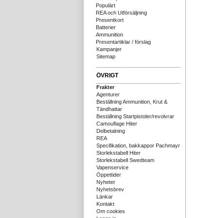
Populärt
REA och Utförsäljning
Presentkort
Batterier
Ammunition
Presentartiklar / förslag
Kampanjer
Sitemap
ÖVRIGT
Frakter
Agenturer
Beställning Ammunition, Krut &
Tändhattar
Beställning Startpistoler/revolvrar
Camouflage Hiter
Delbetalning
REA
Specifikation, bakkappor Pachmayr
Storlekstabell Hiter
Storlekstabell Swedteam
Vapenservice
Öppettider
Nyheter
Nyhetsbrev
Länkar
Kontakt
Om cookies