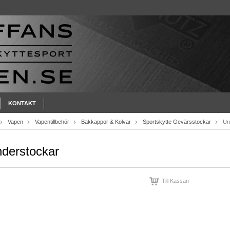
KONTAKT
Vapen
Vapentillbehör
Bakkappor & Kolvar
Sportskytte Gevärsstockar
Un
derstockar
Till Kassan