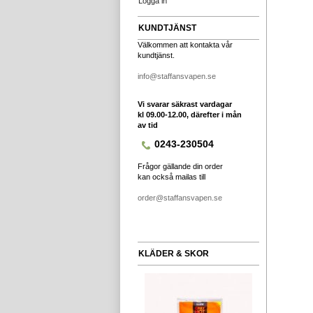
Logga in
KUNDTJÄNST
Välkommen att kontakta vår
kundtjänst.
info@staffansvapen.se
Vi svarar säkrast vardagar
kl 09.00-12.00, därefter i mån
av tid
0243-230504
Frågor gällande din order
kan också mailas till
order@staffansvapen.se
KLÄDER & SKOR