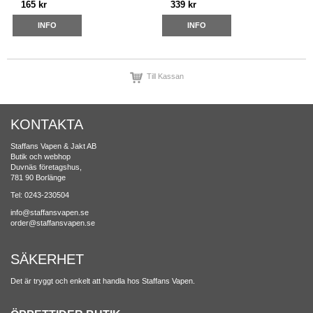
165 kr
339 kr
INFO
INFO
Till Kassan
KONTAKTA
Staffans Vapen & Jakt AB
Butik och webhop
Duvnäs företagshus,
781 90 Borlänge
Tel: 0243-230504
info@staffansvapen.se
order@staffansvapen.se
SÄKERHET
Det är tryggt och enkelt att handla hos Staffans Vapen.