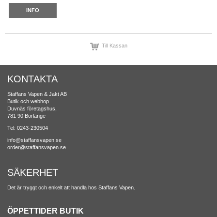
INFO
Till Kassan
KONTAKTA
Staffans Vapen & Jakt AB
Butik och webhop
Duvnäs företagshus,
781 90 Borlänge
Tel: 0243-230504
info@staffansvapen.se
order@staffansvapen.se
SÄKERHET
Det är tryggt och enkelt att handla hos Staffans Vapen.
ÖPPETTIDER BUTIK