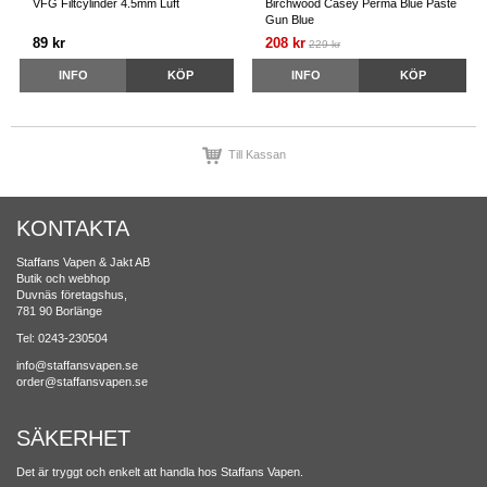
VFG Filtcylinder 4.5mm Luft
Birchwood Casey Perma Blue Paste
Gun Blue
89 kr
208 kr
229 kr
INFO
KÖP
INFO
KÖP
Till Kassan
KONTAKTA
Staffans Vapen & Jakt AB
Butik och webhop
Duvnäs företagshus,
781 90 Borlänge
Tel: 0243-230504
info@staffansvapen.se
order@staffansvapen.se
SÄKERHET
Det är tryggt och enkelt att handla hos Staffans Vapen.