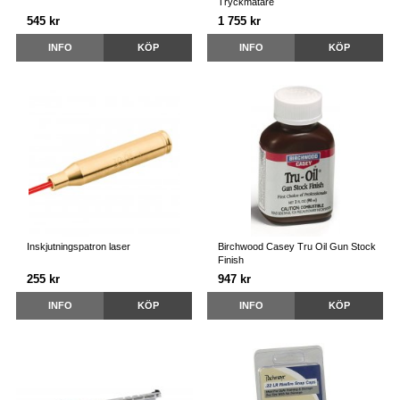
Tryckmätare
545 kr
1 755 kr
INFO
KÖP
INFO
KÖP
Inskjutningspatron laser
Birchwood Casey Tru Oil Gun Stock
Finish
255 kr
947 kr
INFO
KÖP
INFO
KÖP