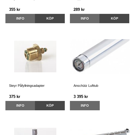
355 kr
289 kr
INFO
KÖP
INFO
KÖP
Steyr Påfyllningsadapter
Anschütz Lufttub
375 kr
3 395 kr
INFO
KÖP
INFO