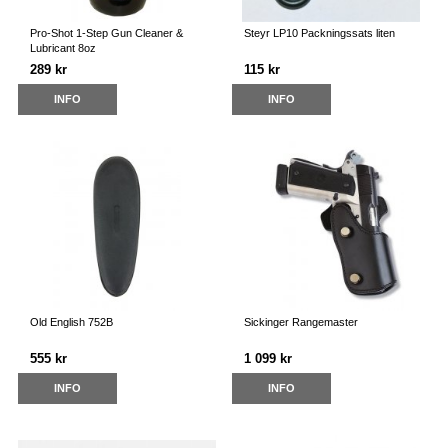
Pro-Shot 1-Step Gun Cleaner &
Steyr LP10 Packningssats liten
Lubricant 8oz
289 kr
115 kr
INFO
INFO
Old English 752B
Sickinger Rangemaster
555 kr
1 099 kr
INFO
INFO