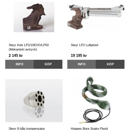
Steyr Kolv LP2/10EVO/LP50
Steyr LP2 Luftpistol
(Mekaniskt avtryck)
2 145 kr
19 195 kr
INFO
KÖP
INFO
KÖP
Steyr 8 håls kompensator
Hoppes Bore Snake Pistol