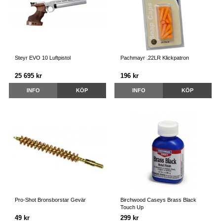
Steyr EVO 10 Luftpistol
Pachmayr .22LR Klickpatron
25 695 kr
196 kr
INFO
KÖP
INFO
KÖP
Pro-Shot Bronsborstar Gevär
Birchwood Caseys Brass Black
Touch Up
49 kr
299 kr