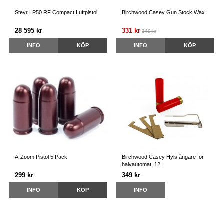
Steyr LP50 RF Compact Luftpistol
Birchwood Casey Gun Stock Wax
28 595 kr
331 kr
349 kr
INFO
KÖP
INFO
KÖP
A-Zoom Pistol 5 Pack
Birchwood Casey Hylsfångare för
halvautomat .12
299 kr
349 kr
INFO
KÖP
INFO