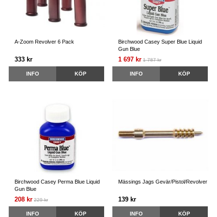
A-Zoom Revolver 6 Pack
Birchwood Casey Super Blue Liquid
Gun Blue
333 kr
1 697 kr
1 787 kr
INFO
KÖP
INFO
KÖP
Birchwood Casey Perma Blue Liquid
Mässings Jags Gevär/Pistol/Revolver
Gun Blue
208 kr
139 kr
229 kr
INFO
KÖP
INFO
KÖP