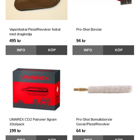
Vapenfodral Pistol/Revolver fodral
Pro-Shot Borstar
med dragkedja
495 kr
94 kr
INFO
KÖP
INFO
KÖP
UMAREX CO2 Patroner 8gram
Pro-Shot Bomullsborste
10st/pack
Gevär/Pistol/Revolver
199 kr
64 kr