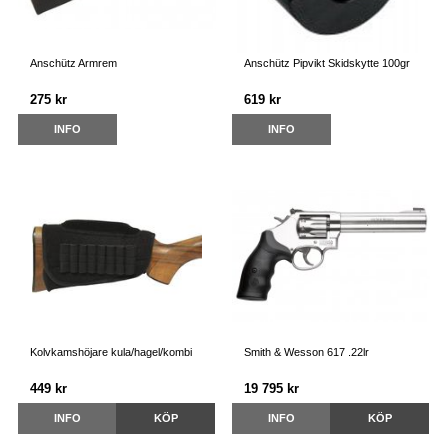
Anschütz Armrem
Anschütz Pipvikt Skidskytte 100gr
275 kr
619 kr
INFO
INFO
Kolvkamshöjare kula/hagel/kombi
Smith & Wesson 617 .22lr
449 kr
19 795 kr
INFO
KÖP
INFO
KÖP