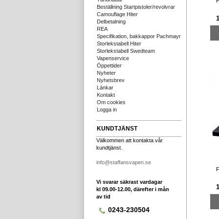
F
Beställning Startpistoler/revolvrar
Camouflage Hiter
1
Delbetalning
REA
Specifikation, bakkappor Pachmayr
Storlekstabell Hiter
Storlekstabell Swedteam
Vapenservice
Öppettider
Nyheter
Nyhetsbrev
Länkar
Kontakt
Om cookies
Logga in
KUNDTJÄNST
Välkommen att kontakta vår
kundtjänst.
info@staffansvapen.se
F
Vi svarar säkrast vardagar
kl 09.00-12.00, därefter i mån
av tid
0243-230504