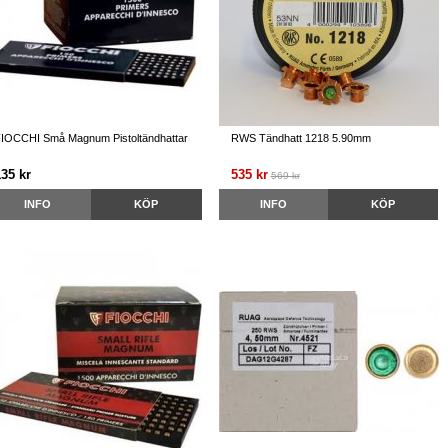
IOCCHI Små Magnum Pistoltändhattar
RWS Tändhatt 1218 5.90mm
135 kr
535 kr
569 kr
INFO
KÖP
INFO
KÖP