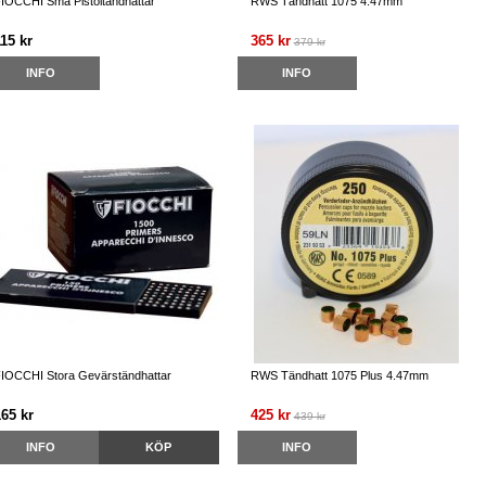
IOCCHI Små Pistoltändhattar
RWS Tändhatt 1075 4.47mm
15 kr
365 kr
379 kr
INFO
INFO
IOCCHI Stora Gevärständhattar
RWS Tändhatt 1075 Plus 4.47mm
165 kr
425 kr
439 kr
INFO
KÖP
INFO