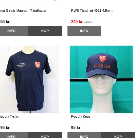
må Gevär Magnum Tändhattar
RWS Tändhatt 4521 4.5mm
155 kr
245 kr
249 kr
INFO
KÖP
INFO
iocchi T-shirt
Fiocchi Keps
195 kr
95 kr
INFO
KÖP
INFO
KÖP