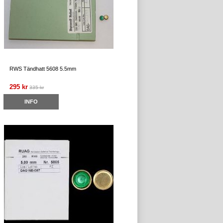
RWS Tändhatt 5608 5.5mm
295 kr
335 kr
INFO