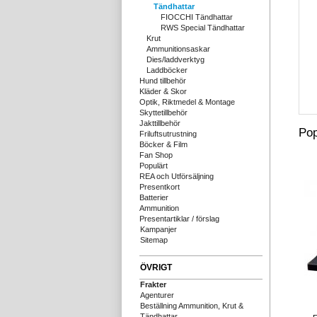
Tändhattar
FIOCCHI Tändhattar
RWS Special Tändhattar
Krut
Ammunitionsaskar
Dies/laddverktyg
Laddböcker
Hund tillbehör
Kläder & Skor
Optik, Riktmedel & Montage
Skyttetillbehör
Jakttillbehör
Pop
Friluftsutrustning
Böcker & Film
Fan Shop
Populärt
REA och Utförsäljning
Presentkort
Batterier
Ammunition
Presentartiklar / förslag
Kampanjer
Sitemap
ÖVRIGT
Frakter
Agenturer
Beställning Ammunition, Krut &
Tändhattar