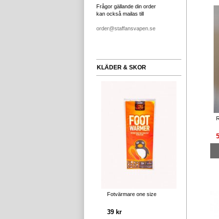
Frågor gällande din order
kan också mailas till
order@staffansvapen.se
KLÄDER & SKOR
R
Fotvärmare one size
39 kr