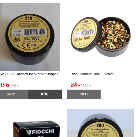
WS 1055 Tändhatt för svartkrutsvapen
RWS Tändhatt 1081 6.12mm
515 kr
265 kr
539 kr
279 kr
INFO
KÖP
INFO