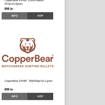
CopperBear EXHBT 8,5x55 Blaser
207gr/13,4gram
898 kr
INFO
KÖP
CopperBear EXHBT .358/250gr/16,2 gram
898 kr
INFO
KÖP