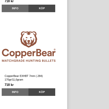
718 kr
INFO
KÖP
CopperBear EXHBT 7mm (.284)
170gr/11,0gram
718 kr
INFO
KÖP