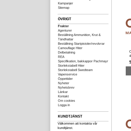
Kampanjer
Sitemap
ÖVRIGT
Frakter
Agenturer
Beställning Ammunition, Krut &
Tändhattar
Beställning Startpistoler/revolvrar
Camouflage Hiter
C
Delbetalning
4
REA
Specifikation, bakkappor Pachmayr
Storlekstabell Hiter
Storlekstabell Swedteam
Vapenservice
Öppettider
Nyheter
Nyhetsbrev
Länkar
Kontakt
Om cookies
Logga in
KUNDTJÄNST
Välkommen att kontakta vår
kundtjänst.