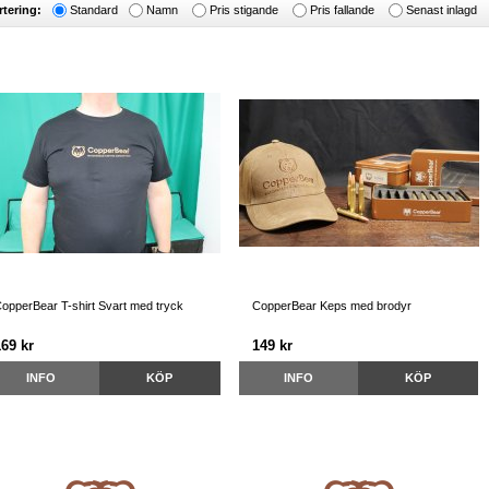
rtering:
Standard
Namn
Pris stigande
Pris fallande
Senast inlagd
opperBear T-shirt Svart med tryck
CopperBear Keps med brodyr
169 kr
149 kr
INFO
KÖP
INFO
KÖP