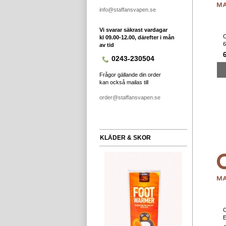
info@staffansvapen.se
Vi svarar säkrast vardagar
kl 09.00-12.00, därefter i mån
6
av tid
0243-230504
Frågor gällande din order
kan också mailas till
order@staffansvapen.se
KLÄDER & SKOR
C