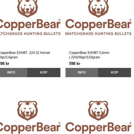
opperBear EXHBT .224 22 Hornet
CopperBear EXHBT 5,6mm
0gr/2,6gram
(.224)/56gr/3,63gram
598 kr
598 kr
INFO
KÖP
INFO
KÖP