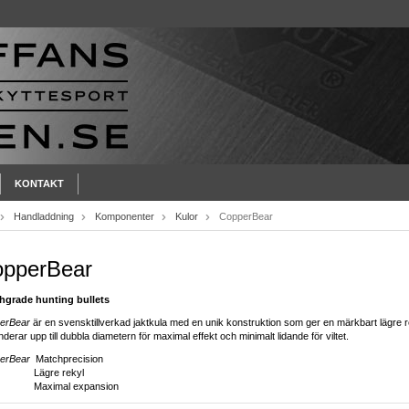
KONTAKT
Handladdning
Komponenter
Kulor
CopperBear
pperBear
hgrade hunting bullets
erBear
är en svensktillverkad jaktkula med en unik konstruktion som ger en märkbart lägre r
derar upp till dubbla diametern för maximal effekt och minimalt lidande för viltet.
erBear
Matchprecision
gre rekyl
ximal expansion