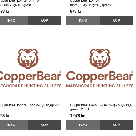
CopperBear EXHBT 8mm J
CopperBear EXHBT
.318)/179gr/11,6gram
8mm(.323)/192gr/12,4gram
878 kr
878 kr
INFO
KÖP
INFO
KÖP
opperBear EXHBT .338 232gr/15,0gram
CopperBear (.338) Lapua Mag 260gr/16,8
gram EXHBT
898 kr
1 078 kr
INFO
KÖP
INFO
KÖP