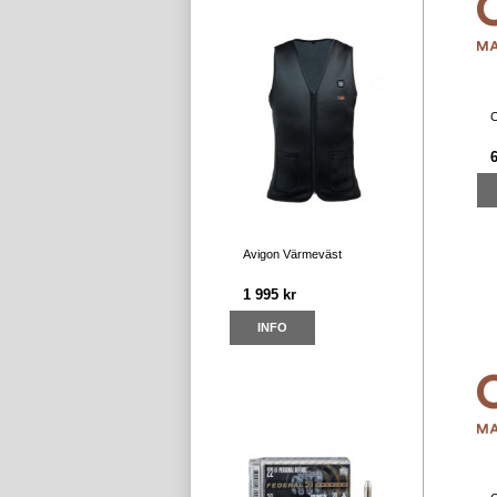
C
Avigon Värmeväst
1 995 kr
INFO