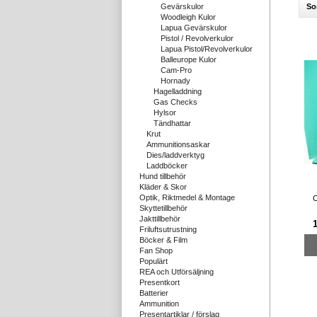
So
Gevärskulor
Woodleigh Kulor
Lapua Gevärskulor
Pistol / Revolverkulor
Lapua Pistol/Revolverkulor
Balleurope Kulor
Cam-Pro
Hornady
Hagelladdning
Gas Checks
Hylsor
Tändhattar
Krut
Ammunitionsaskar
Dies/laddverktyg
Laddböcker
Hund tillbehör
Kläder & Skor
Optik, Riktmedel & Montage
C
Skyttetillbehör
Jakttillbehör
Friluftsutrustning
Böcker & Film
Fan Shop
Populärt
REA och Utförsäljning
Presentkort
Batterier
Ammunition
Presentartiklar / förslag