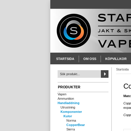
STARTSIDA
OM OSS
KÖPVILLKOR
Startsida
Co
PRODUKTER
Vapen
Matc
Ammunition
Handladdning
Copp
Utrustning
expan
Komponenter
Copp
Kulor
Lä
Norma
Ma
CopperBear
Sierra