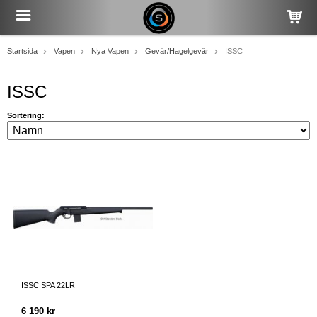
Startsida
Vapen
Nya Vapen
Gevär/Hagelgevär
ISSC
ISSC
Sortering:
ISSC SPA 22LR
6 190 kr