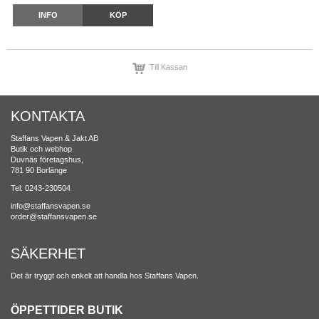
INFO
KÖP
Till Kassan
KONTAKTA
Staffans Vapen & Jakt AB
Butik och webhop
Duvnäs företagshus,
781 90 Borlänge
Tel: 0243-230504
info@staffansvapen.se
order@staffansvapen.se
SÄKERHET
Det är tryggt och enkelt att handla hos Staffans Vapen.
ÖPPETTIDER BUTIK