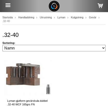
Startsida
Handladdning
Utrustning
Lyman
Kulgjutning
Gevär
.32-40
.32-40
Sortering:
Lyman gjutform gevärskula dubbel
.32-40 WCF 165grs FN