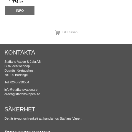
1 374 kr
INFO
Till Kassan
KONTAKTA
Staffans Vapen & Jakt AB
Butik och webhop
Duvnäs företagshus,
781 90 Borlänge
Tel: 0243-230504
info@staffansvapen.se
order@staffansvapen.se
SÄKERHET
Det är tryggt och enkelt att handla hos Staffans Vapen.