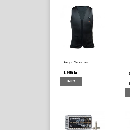
Avigon Värmeväst
1 995 kr
S
INFO
1