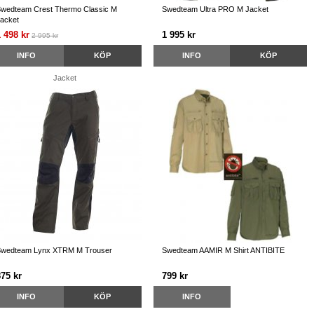
wedteam Crest Thermo Classic M
Swedteam Ultra PRO M Jacket
acket
 498 kr
1 995 kr
2 995 kr
INFO
KÖP
INFO
KÖP
wedteam Lynx XTRM M Trouser
Swedteam AAMIR M Shirt ANTIBITE
875 kr
799 kr
INFO
KÖP
INFO