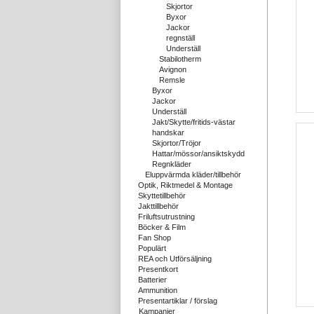
Skjortor
Byxor
Jackor
regnställ
Underställ
Stabilotherm
Avignon
Remsle
Byxor
Jackor
Underställ
Jakt/Skytte/fritids-västar
handskar
Skjortor/Tröjor
Hattar/mössor/ansiktskydd
Regnkläder
Eluppvärmda kläder/tillbehör
Optik, Riktmedel & Montage
Skyttetillbehör
Jakttillbehör
Friluftsutrustning
Böcker & Film
Fan Shop
Populärt
REA och Utförsäljning
Presentkort
Batterier
Ammunition
Presentartiklar / förslag
Kampanjer