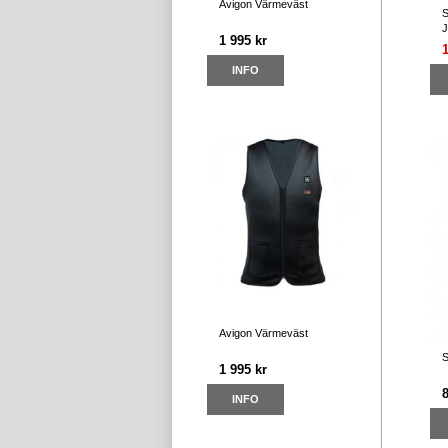
Avigon Värmeväst
S
J
1 995 kr
1
INFO
Avigon Värmeväst
S
1 995 kr
INFO