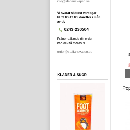
info@staffansvapen.se
Vi svarar säkrast vardagar
kl 09.00-12.00, därefter i mån
av tid
0243-230504
Frågor gällande din order
kan också mailas till
order@staffansvapen.se
S
KLÄDER & SKOR
Pop