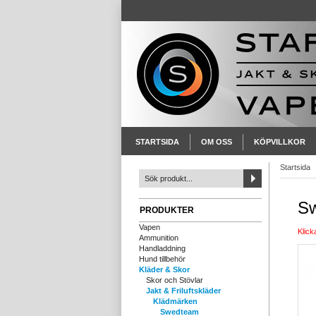
STARTSIDA
OM OSS
KÖPVILLKOR
Startsida
S
PRODUKTER
Vapen
Klick
Ammunition
Handladdning
Hund tillbehör
Kläder & Skor
Skor och Stövlar
Jakt & Friluftskläder
Klädmärken
Swedteam