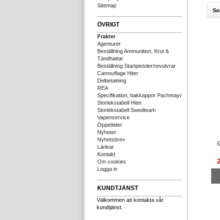
Sitemap
So
ÖVRIGT
Frakter
Agenturer
Beställning Ammunition, Krut &
Tändhattar
Beställning Startpistoler/revolvrar
Camouflage Hiter
Delbetalning
REA
Specifikation, bakkappor Pachmayr
Storlekstabell Hiter
Storlekstabell Swedteam
Vapenservice
Öppettider
Nyheter
Nyhetsbrev
G
Länkar
Kontakt
Om cookies
Logga in
KUNDTJÄNST
Välkommen att kontakta vår
kundtjänst.