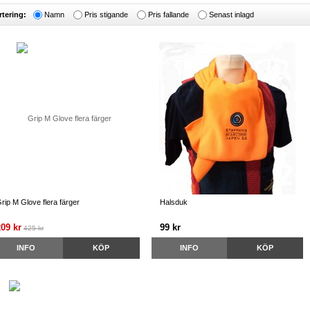
rtering:
Namn
Pris stigande
Pris fallande
Senast inlagd
rip M Glove flera färger
Halsduk
209 kr
99 kr
425 kr
INFO
KÖP
INFO
KÖP