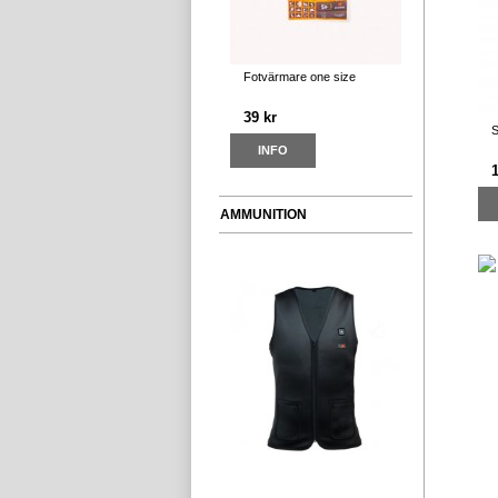
Fotvärmare one size
39 kr
S
INFO
1
AMMUNITION