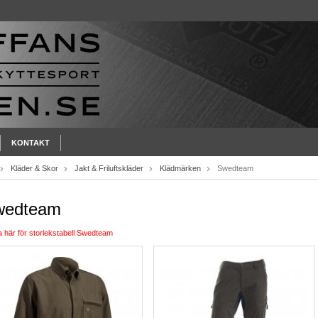
KONTAKT
Kläder & Skor
Jakt & Friluftskläder
Klädmärken
Swedteam
wedteam
a här för storlekstabell Swedteam