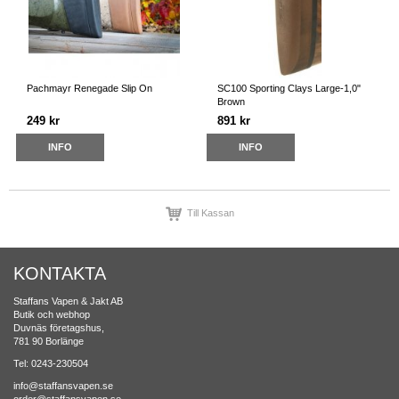
Pachmayr Renegade Slip On
SC100 Sporting Clays Large-1,0"
Brown
249 kr
891 kr
INFO
INFO
Till Kassan
KONTAKTA
Staffans Vapen & Jakt AB
Butik och webhop
Duvnäs företagshus,
781 90 Borlänge
Tel: 0243-230504
info@staffansvapen.se
order@staffansvapen.se