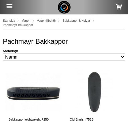
Startsida
Vapen
Vapentillbehör
Bakkappor & Kolvar
Pachmayr Bakkappor
Pachmayr Bakkappor
Sortering:
Bakkappor leightweight F250
Old English 752B