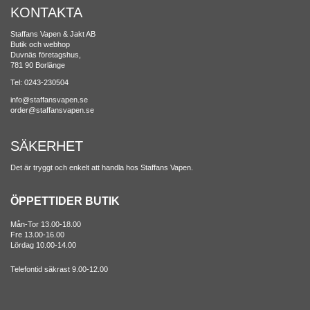
KONTAKTA
Staffans Vapen & Jakt AB
Butik och webhop
Duvnäs företagshus,
781 90 Borlänge
Tel: 0243-230504
info@staffansvapen.se
order@staffansvapen.se
SÄKERHET
Det är tryggt och enkelt att handla hos Staffans Vapen.
ÖPPETTIDER BUTIK
Mån-Tor 13.00-18.00
Fre 13.00-16.00
Lördag 10.00-14.00
Telefontid säkrast 9.00-12.00