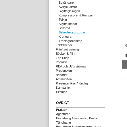
Sottändare
Avtryckarvikt
Skytteglasögon
Kompressorer & Pumpar
Tolkar
Skytte mattor
Benstöd
Säkerhetsproppar
Kronograf
Träningsredskap
Jakttillbehör
G
Friluftsutrustning
Böcker & Film
9
Fan Shop
Populärt
REA och Utförsäljning
Presentkort
Batterier
Ammunition
Presentartiklar / förslag
Kampanjer
Sitemap
ÖVRIGT
Frakter
Agenturer
Beställning Ammunition, Krut &
Tändhattar
Beställning Startpistoler/revolvrar