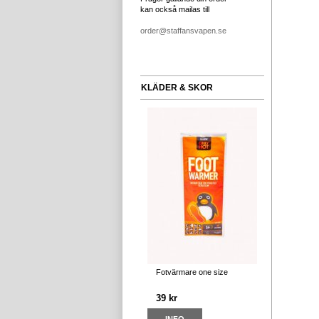
kan också mailas till
order@staffansvapen.se
KLÄDER & SKOR
Fotvärmare one size
39 kr