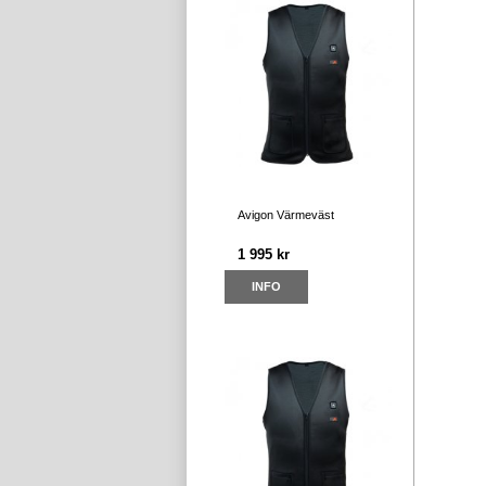
Avigon Värmeväst
1 995 kr
INFO