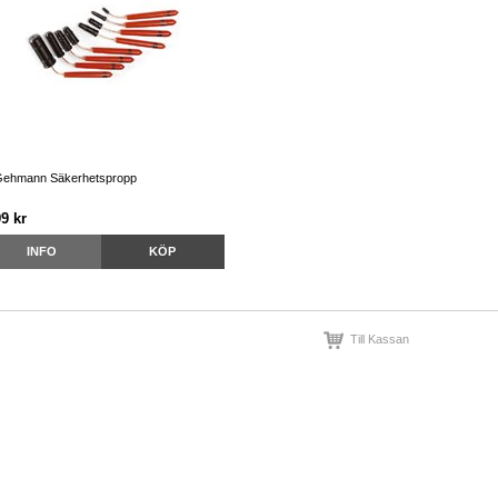
ehmann Säkerhetspropp
9 kr
INFO
KÖP
Till Kassan