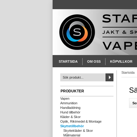
STARTSIDA
OM OSS
KÖPVILLKOR
Startsida
Sä
PRODUKTER
Vapen
So
Ammunition
Handladdning
Hund tillbehör
Kläder & Skor
Optik, Riktmedel & Montage
Skyttetillbehör
Skyttekläder & Skor
Målmaterial