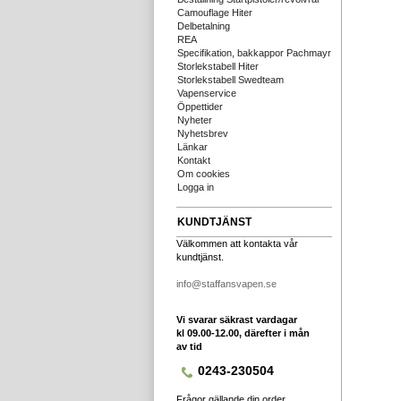
Camouflage Hiter
Delbetalning
REA
Specifikation, bakkappor Pachmayr
Storlekstabell Hiter
Storlekstabell Swedteam
Vapenservice
Öppettider
Nyheter
Nyhetsbrev
Länkar
Kontakt
Om cookies
Logga in
KUNDTJÄNST
Välkommen att kontakta vår
kundtjänst.
info@staffansvapen.se
Vi svarar säkrast vardagar
kl 09.00-12.00, därefter i mån
av tid
0243-230504
Frågor gällande din order