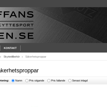
KONTAKT
Skyttetillbehör
Säkerhetsproppar
kerhetsproppar
rtering:
Namn
Pris stigande
Pris fallande
Senast inlagd