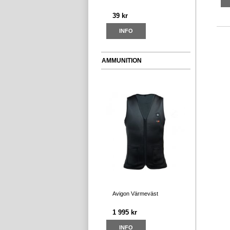
39 kr
INFO
AMMUNITION
Avigon Värmeväst
1 995 kr
INFO