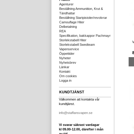
Agenturer
Beställning Ammunition, Krut &
Tändhattar
Beställning Startpistoler/revolvrar
Camouflage Hiter
Delbetalning
REA
Specifikation, bakkappor Pachmayr
Storlekstabell Hiter
V
Storlekstabell Swedteam
Vapenservice
Öppettider
Nyheter
Nyhetsbrev
Länkar
Kontakt
Om cookies
Logga in
KUNDTJÄNST
Välkommen att kontakta vår
kundtjänst.
info@staffansvapen.se
Vi svarar säkrast vardagar
kl 09.00-12.00, därefter i mån
av tid