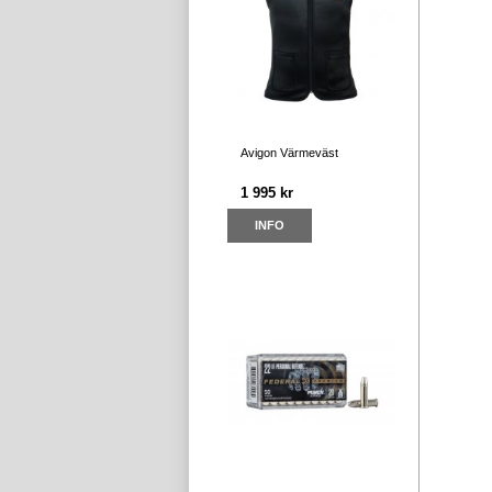
Avigon Värmeväst
1 995 kr
INFO