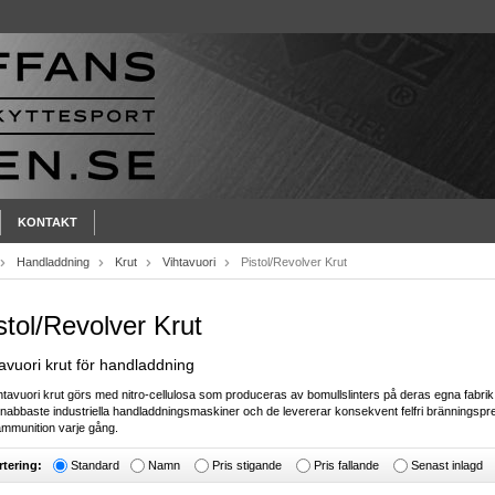
KONTAKT
Handladdning
Krut
Vihtavuori
Pistol/Revolver Krut
stol/Revolver Krut
avuori krut för handladdning
ihtavuori krut görs med nitro-cellulosa som produceras av bomullslinters på deras egna fabrik.
snabbaste industriella handladdningsmaskiner och de levererar konsekvent felfri bränningsprestan
mmunition varje gång.
rtering:
Standard
Namn
Pris stigande
Pris fallande
Senast inlagd