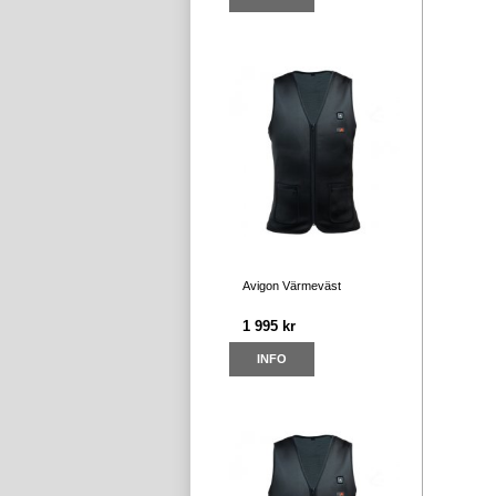
Avigon Värmeväst
1 995 kr
INFO