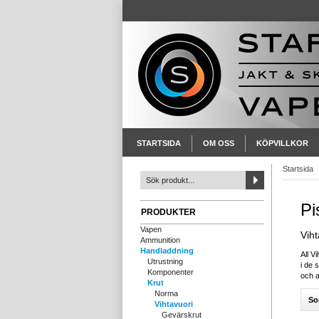
STARTSIDA
OM OSS
KÖPVILLKOR
Startsida
Pi
PRODUKTER
Vapen
Viht
Ammunition
Handladdning
All V
Utrustning
i de 
Komponenter
och a
Krut
Norma
So
Vihtavuori
Gevärskrut