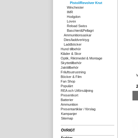
Pistol/Revolver Krut
Winchester
IMR
Hodgdon
Lovex
Reload Swiss
Baschieri&Pellagri
Ammunitionsaskar
Dies/laddverktyg
Laddböcker
Hund tillbehör
Kläder & Skor
Optik, Riktmedel & Montage
Skyttetillbehör
Jakttillbehör
Friluftsutrustning
V
Böcker & Film
Fan Shop
Populärt
REA och Utförsäljning
Presentkort
Batterier
Ammunition
Presentartiklar / förslag
Kampanjer
Sitemap
ÖVRIGT
Frakter