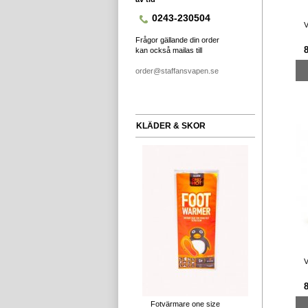
0243-230504
V
Frågor gällande din order
kan också mailas till
order@staffansvapen.se
KLÄDER & SKOR
V
Fotvärmare one size