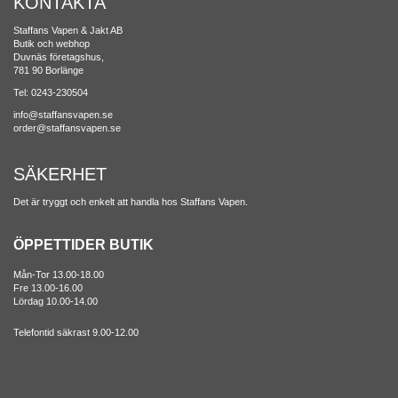
KONTAKTA
Staffans Vapen & Jakt AB
Butik och webhop
Duvnäs företagshus,
781 90 Borlänge
Tel: 0243-230504
info@staffansvapen.se
order@staffansvapen.se
SÄKERHET
Det är tryggt och enkelt att handla hos Staffans Vapen.
ÖPPETTIDER BUTIK
Mån-Tor 13.00-18.00
Fre 13.00-16.00
Lördag 10.00-14.00
Telefontid säkrast 9.00-12.00