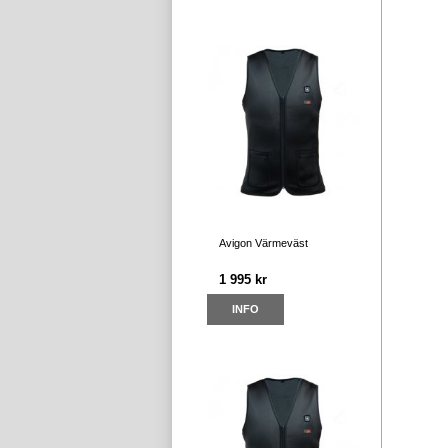
Avigon Värmeväst
1 995 kr
INFO