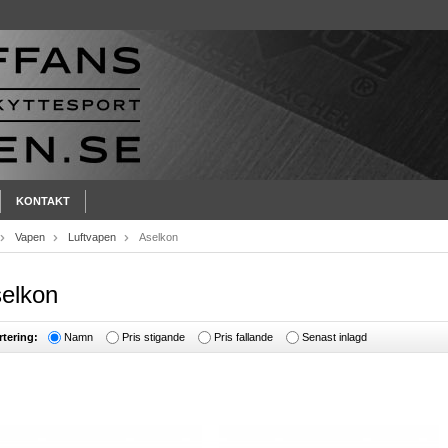
KONTAKT
Vapen
Luftvapen
Aselkon
elkon
rtering:
Namn
Pris stigande
Pris fallande
Senast inlagd