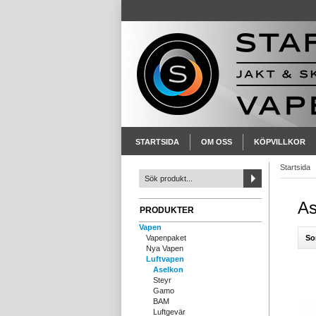
STARTSIDA
OM OSS
KÖPVILLKOR
Startsida
As
PRODUKTER
Vapen
So
Vapenpaket
Nya Vapen
Luftvapen
Aselkon
Steyr
Gamo
BAM
Luftgevär