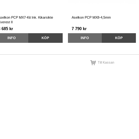
selkon PCP MX7-Kit Ink. Kikarsikte
Aselkon PCP MX8-4,5mm
verest II
 685 kr
7 790 kr
INFO
KÖP
INFO
KÖP
Till Kassan