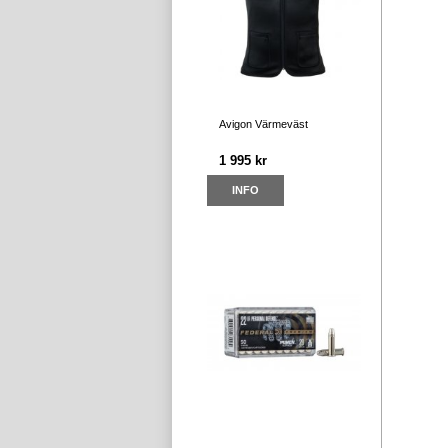
Avigon Värmeväst
1 995 kr
INFO