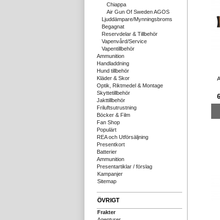
Chiappa
Air Gun Of Sweden AGOS
Ljuddämpare/Mynningsbroms
Begagnat
Reservdelar & Tillbehör
Vapenvård/Service
Vapentillbehör
Ammunition
Handladdning
Hund tillbehör
Kläder & Skor
A
Optik, Riktmedel & Montage
Skyttetillbehör
6
Jakttillbehör
Friluftsutrustning
Böcker & Film
Fan Shop
Populärt
REA och Utförsäljning
Presentkort
Batterier
Ammunition
Presentartiklar / förslag
Kampanjer
Sitemap
ÖVRIGT
Frakter
Agenturer