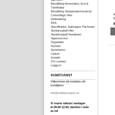
Beställning Ammunition, Krut &
Tändhattar
Beställning Startpistoler/revolvrar
A
Camouflage Hiter
E
Delbetalning
REA
8
Specifikation, bakkappor Pachmayr
Storlekstabell Hiter
Storlekstabell Swedteam
Vapenservice
Öppettider
Nyheter
Nyhetsbrev
Länkar
Kontakt
Om cookies
Logga in
KUNDTJÄNST
Välkommen att kontakta vår
kundtjänst.
info@staffansvapen.se
Vi svarar säkrast vardagar
kl 09.00-12.00, därefter i mån
av tid