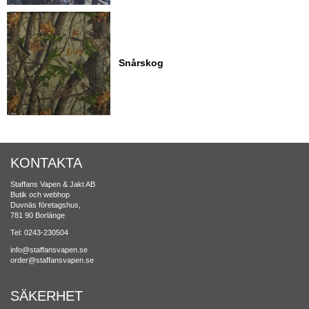
Snårskog
KONTAKTA
Staffans Vapen & Jakt AB
Butik och webhop
Duvnäs företagshus,
781 90 Borlänge
Tel: 0243-230504
info@staffansvapen.se
order@staffansvapen.se
SÄKERHET