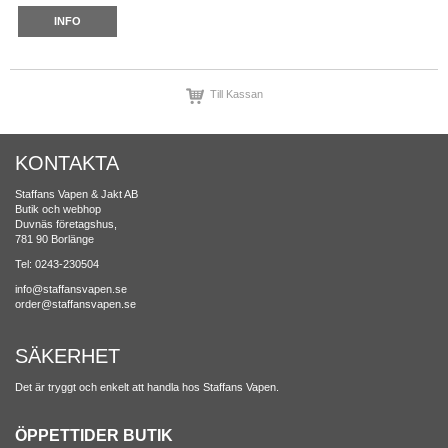
INFO
Till Kassan
KONTAKTA
Staffans Vapen & Jakt AB
Butik och webhop
Duvnäs företagshus,
781 90 Borlänge
Tel: 0243-230504
info@staffansvapen.se
order@staffansvapen.se
SÄKERHET
Det är tryggt och enkelt att handla hos Staffans Vapen.
ÖPPETTIDER BUTIK