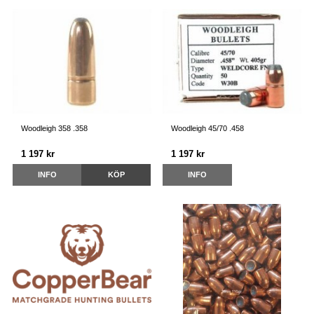
Woodleigh 358 .358
Woodleigh 45/70 .458
1 197 kr
1 197 kr
INFO
KÖP
INFO