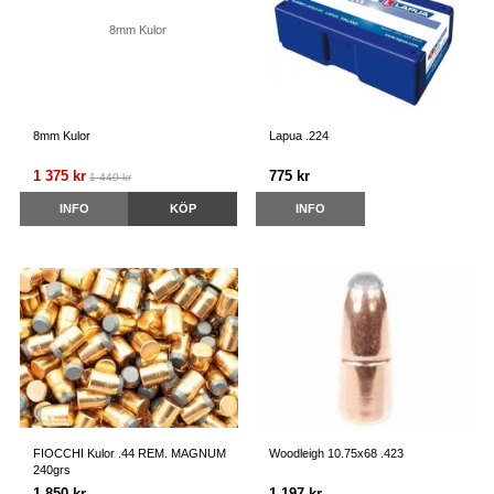
8mm Kulor
Lapua .224
1 375 kr
775 kr
1 449 kr
INFO
KÖP
INFO
FIOCCHI Kulor .44 REM. MAGNUM
Woodleigh 10.75x68 .423
240grs
1 850 kr
1 197 kr