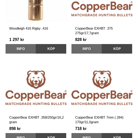
Woodleigh 416 Rigby .416
CopperBear EXHBT .375
275gr/17,7gram
1 297 kr
828 kr
INFO
KÖP
INFO
KÖP
CopperBear EXHBT .358/250gr/16,2
CopperBear EXHBT 7mm (.284)
gram
170gr/11,0gram
898 kr
718 kr
INFO
KÖP
INFO
KÖP