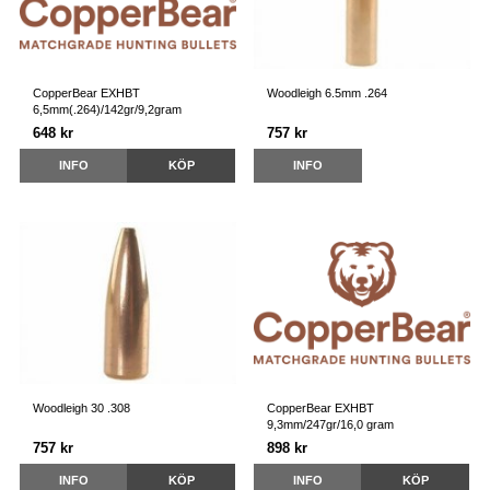
CopperBear EXHBT
Woodleigh 6.5mm .264
6,5mm(.264)/142gr/9,2gram
648 kr
757 kr
INFO
KÖP
INFO
Woodleigh 30 .308
CopperBear EXHBT
9,3mm/247gr/16,0 gram
757 kr
898 kr
INFO
KÖP
INFO
KÖP