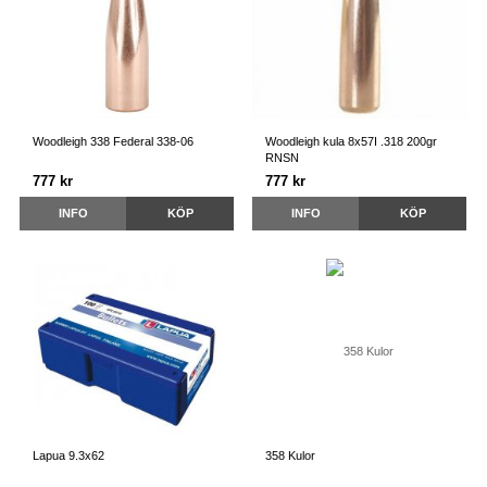
Woodleigh 338 Federal 338-06
Woodleigh kula 8x57I .318 200gr
RNSN
777 kr
777 kr
INFO
KÖP
INFO
KÖP
Lapua 9.3x62
358 Kulor