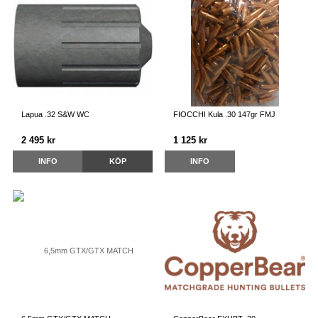
Lapua .32 S&W WC
FIOCCHI Kula .30 147gr FMJ
2 495 kr
1 125 kr
INFO
KÖP
INFO