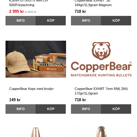
6,5mm GTX/GTX MATCH
CopperBear EXHBT .30
500/Förpackning
184gr/11,9gram Magnum
2 995 kr
718 kr
3 499 kr
INFO
KÖP
INFO
KÖP
CopperBear Keps med brodyr
CopperBear EXHBT 7mm RM(.284)
172gr/11,0gram
149 kr
718 kr
INFO
KÖP
INFO
KÖP