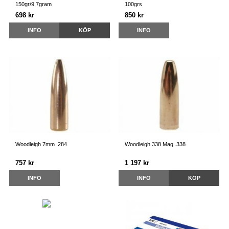
150gr/9,7gram
100grs
698 kr
850 kr
INFO
KÖP
INFO
Woodleigh 7mm .284
Woodleigh 338 Mag .338
757 kr
1 197 kr
INFO
INFO
KÖP