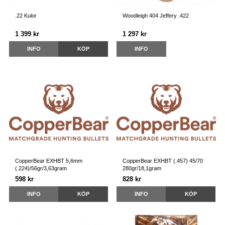
.22 Kulor
Woodleigh 404 Jeffery .422
1 399 kr
1 297 kr
INFO
KÖP
INFO
CopperBear EXHBT 5,6mm
CopperBear EXHBT (.457) 45/70
(.224)/56gr/3,63gram
280gr/18,1gram
598 kr
828 kr
INFO
KÖP
INFO
KÖP