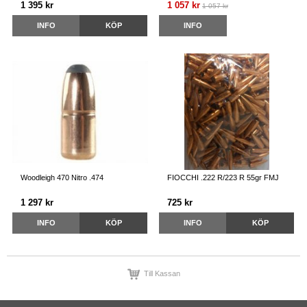
1 395 kr
1 057 kr
1 057 kr
INFO
KÖP
INFO
Woodleigh 470 Nitro .474
FIOCCHI .222 R/223 R 55gr FMJ
1 297 kr
725 kr
INFO
KÖP
INFO
KÖP
Till Kassan