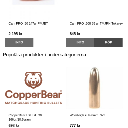
Cam PRO .30 147gr FMJBT
Cam PRO .308 85 gr TMJRN Tokarev
2 195 kr
845 kr
INFO
INFO
KÖP
Populära produkter i underkategorierna
CopperBear EXHBT .30
Woodleigh kula 8mm .323
166gr/10,7gram
698 kr
777 kr