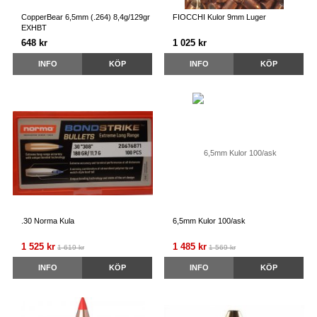
CopperBear 6,5mm (.264) 8,4g/129gr
FIOCCHI Kulor 9mm Luger
EXHBT
648 kr
1 025 kr
INFO
KÖP
INFO
KÖP
.30 Norma Kula
6,5mm Kulor 100/ask
1 525 kr
1 485 kr
1 619 kr
1 569 kr
INFO
KÖP
INFO
KÖP