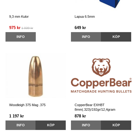
9,3 mm Kulor
Lapua 6.5mm
975 kr
649 kr
1 039 kr
INFO
INFO
KÖP
Woodleigh 375 Mag .375
CopperBear EXHBT
8mm(.323)/192gr/12,4gram
1 197 kr
878 kr
INFO
KÖP
INFO
KÖP