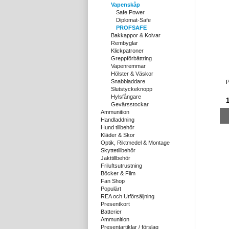
Vapenskåp
Safe Power
Diplomat-Safe
PROFSAFE
Bakkappor & Kolvar
Rembyglar
Klickpatroner
Greppförbättring
Vapenremmar
Hölster & Väskor
Snabbladdare
P
Slutstyckeknopp
Hylsfångare
Gevärsstockar
Ammunition
Handladdning
Hund tillbehör
Kläder & Skor
Optik, Riktmedel & Montage
Skyttetillbehör
Jakttillbehör
Friluftsutrustning
Böcker & Film
Fan Shop
Populärt
REA och Utförsäljning
Presentkort
Batterier
Ammunition
Presentartiklar / förslag