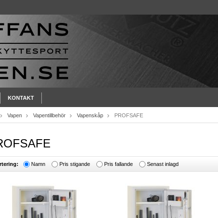
KONTAKT
Vapen
Vapentillbehör
Vapenskåp
PROFSAFE
ROFSAFE
rtering:
Namn
Pris stigande
Pris fallande
Senast inlagd