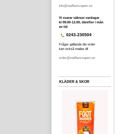
info@staffansvapen.se
Vi svarar säkrast vardagar
kl 09.00-12.00, därefter i mån
av tid
0243-230504
Frågor gällande din order
kan också mailas till
order@staffansvapen.se
KLÄDER & SKOR