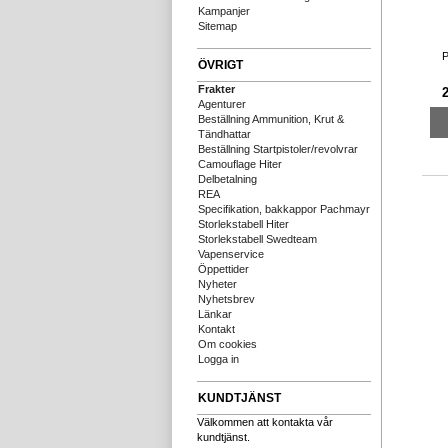
Kampanjer
Sitemap
P
ÖVRIGT
Frakter
Agenturer
Beställning Ammunition, Krut &
Tändhattar
Beställning Startpistoler/revolvrar
Camouflage Hiter
Delbetalning
REA
Specifikation, bakkappor Pachmayr
Storlekstabell Hiter
Storlekstabell Swedteam
Vapenservice
Öppettider
Nyheter
Nyhetsbrev
Länkar
Kontakt
Om cookies
Logga in
KUNDTJÄNST
Välkommen att kontakta vår
kundtjänst.