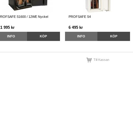
ROFSAFE S1600 / 12WE Nyckel
PROFSAFE S4
21 995 kr
6 495 kr
INFO
KÖP
INFO
KÖP
Till Kassan