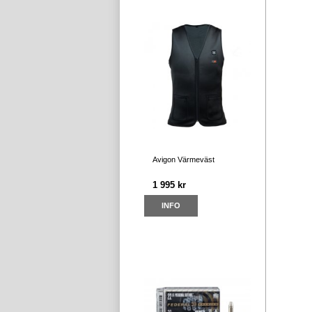
Avigon Värmeväst
1 995 kr
INFO