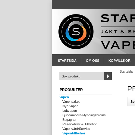
STARTSIDA
OM OSS
KÖPVILLKOR
Startsida
P
PRODUKTER
Vapen
So
Vapenpaket
Nya Vapen
Luftvapen
Ljuddämpare/Mynningsbroms
Begagnat
Reservdelar & Tillbehör
Vapenvård/Service
Vapentillbehör