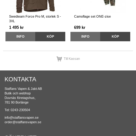
Swedteam Force Pro M, storlek S -
Camoflage set ONE-zise
3XL
1 495 kr
699 kr
INFO
KÖP
INFO
KÖP
Till Kassan
KONTAKTA
Staffans Vapen & Jakt AB
Butik och webhop
Duvnäs företagshus,
781 90 Borlänge
Tel: 0243-230504
info@staffansvapen.se
order@staffansvapen.se