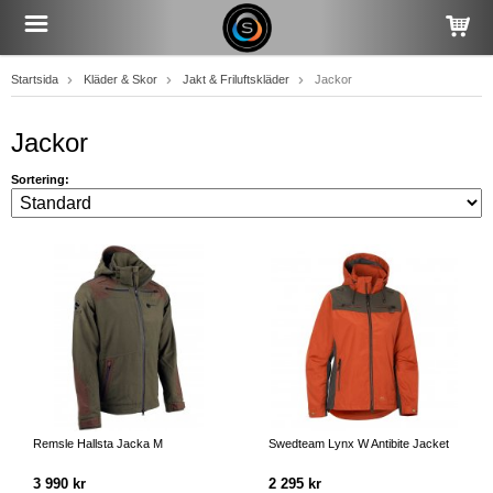
Startsida
Kläder & Skor
Jakt & Friluftskläder
Jackor
Jackor
Sortering:
Remsle Hallsta Jacka M
Swedteam Lynx W Antibite Jacket
3 990 kr
2 295 kr