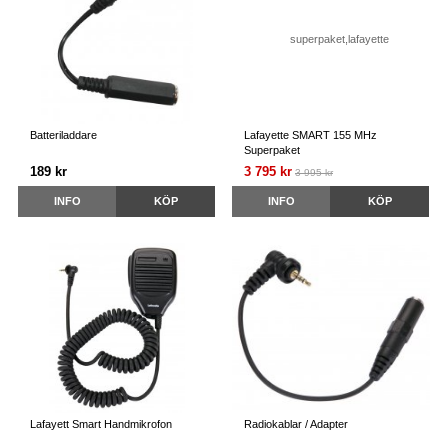
Batteriladdare
Lafayette SMART 155 MHz
Superpaket
189 kr
3 795 kr
3 995 kr
INFO
KÖP
INFO
KÖP
Lafayett Smart Handmikrofon
Radiokablar / Adapter