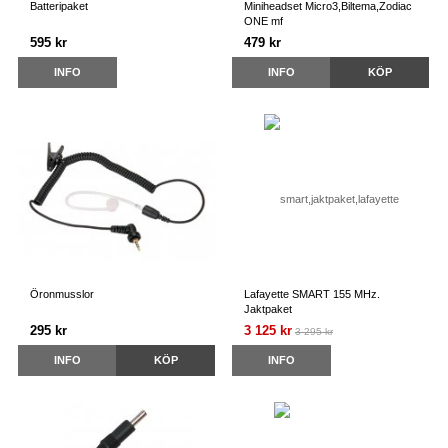
Batteripaket
Miniheadset Micro3,Biltema,Zodiac
ONE mf
595 kr
479 kr
INFO
INFO
KÖP
Öronmusslor
Lafayette SMART 155 MHz.
Jaktpaket
295 kr
3 125 kr
3 295 kr
INFO
KÖP
INFO