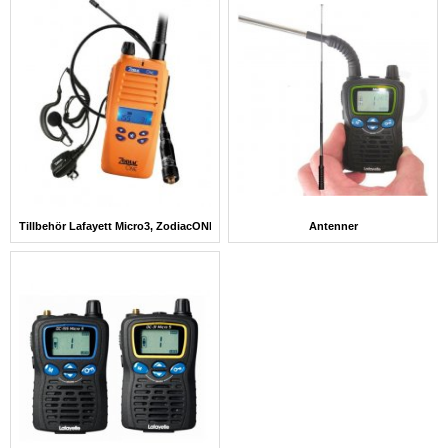
Tillbehör Lafayett Micro3, ZodiacONE,easyhunt mfl (Äldre Modeller)
Antenner