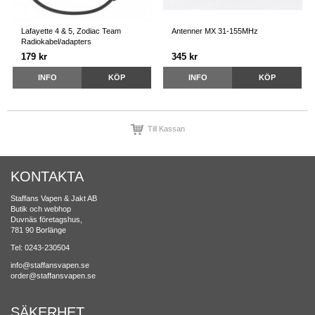
Lafayette 4 & 5, Zodiac Team
Antenner MX 31-155MHz
Radiokabel/adapters
179 kr
345 kr
INFO
KÖP
INFO
KÖP
Till Kassan
KONTAKTA
Staffans Vapen & Jakt AB
Butik och webhop
Duvnäs företagshus,
781 90 Borlänge
Tel: 0243-230504
info@staffansvapen.se
order@staffansvapen.se
SÄKERHET