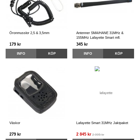
Öronmusslor 2,5 & 3,5mm
Antenner SMA/HANE 31MHz &
155MHz Lafayette Smart mfl.
179 kr
345 kr
INFO
KÖP
INFO
KÖP
Väskor
Lafayette Smart 31MHz Jaktpaket
279 kr
2 845 kr
2 995 kr