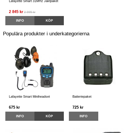
Lafayette Smart 31MHz Jaktpaket
2 845 kr
2 995 kr
INFO
KÖP
Populära produkter i underkategorierna
Lafayette Smart Miniheadset
Batteriepaket
675 kr
725 kr
INFO
KÖP
INFO