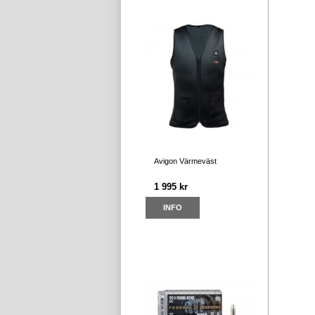
Avigon Värmeväst
1 995 kr
INFO