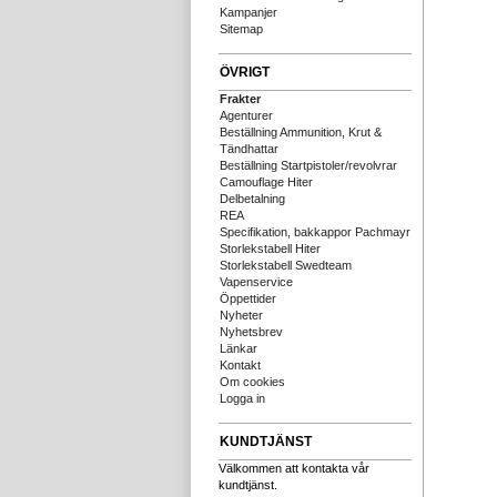
Kampanjer
Sitemap
ÖVRIGT
Frakter
Agenturer
Beställning Ammunition, Krut &
Tändhattar
Beställning Startpistoler/revolvrar
Camouflage Hiter
Delbetalning
REA
Specifikation, bakkappor Pachmayr
Storlekstabell Hiter
Storlekstabell Swedteam
Vapenservice
Öppettider
Nyheter
Nyhetsbrev
Länkar
Kontakt
Om cookies
Logga in
KUNDTJÄNST
Välkommen att kontakta vår
kundtjänst.