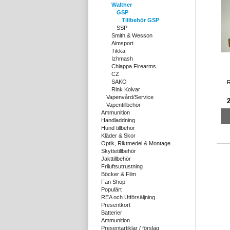
Walther
GSP
Tillbehör GSP
SSP
Smith & Wesson
Aimsport
Tikka
Izhmash
Chiappa Firearms
CZ
SAKO
R
Rink Kolvar
Vapenvård/Service
2
Vapentillbehör
Ammunition
Handladdning
Hund tillbehör
Kläder & Skor
Optik, Riktmedel & Montage
Skyttetillbehör
Jakttillbehör
Friluftsutrustning
Böcker & Film
Fan Shop
Populärt
REA och Utförsäljning
Presentkort
Batterier
Ammunition
Presentartiklar / förslag