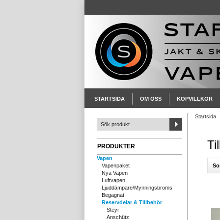
STARTSIDA
OM OSS
KÖPVILLKOR
Startsida
Ti
PRODUKTER
Vapen
So
Vapenpaket
Nya Vapen
Luftvapen
Ljuddämpare/Mynningsbroms
Begagnat
Reservdelar & Tillbehör
Steyr
Anschütz