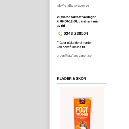
info@staffansvapen.se
Vi svarar säkrast vardagar
kl 09.00-12.00, därefter i mån
av tid
0243-230504
Frågor gällande din order
kan också mailas till
order@staffansvapen.se
KLÄDER & SKOR