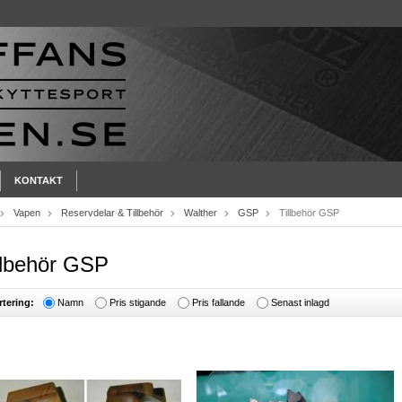
KONTAKT
Vapen
Reservdelar & Tillbehör
Walther
GSP
Tillbehör GSP
llbehör GSP
rtering:
Namn
Pris stigande
Pris fallande
Senast inlagd