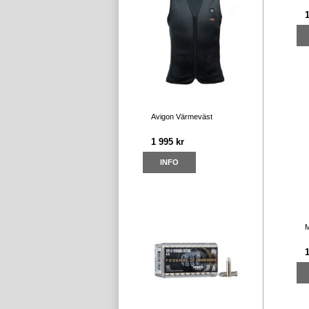
1
Avigon Värmeväst
1 995 kr
INFO
M
1