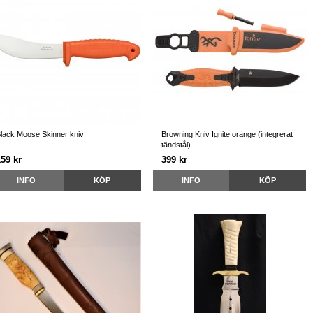
lack Moose Skinner kniv
Browning Kniv Ignite orange (integrerat
tändstål)
159 kr
399 kr
INFO
KÖP
INFO
KÖP