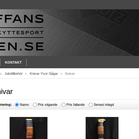
KONTAKT
Jakttillbehör
Knivar-Yxor-Sågar
Knivar
ivar
rtering:
Namn
Pris stigande
Pris fallande
Senast inlagd