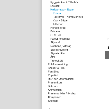
Ryggsäckar & Tillbehör
Lockjakt
Knivar-Yxor-Sågar
Knivar
Fällknivar - Kombiverktyg
Yxor - Sågar
Tillbehör
Hörselskydd
Bulvaner
GPS Pejl
Pann/Ficklampor
B
Skjutstöd
Nosband, Viltdrag
1
Slaktutrustning
Signalartiklar
Åtel
Trofesköld
Friluftsutrustning
Böcker & Film
Fan Shop
Populärt
REA och Utförsäljning
Presentkort
Batterier
Ammunition
Presentartiklar / förslag
Kampanjer
Sitemap