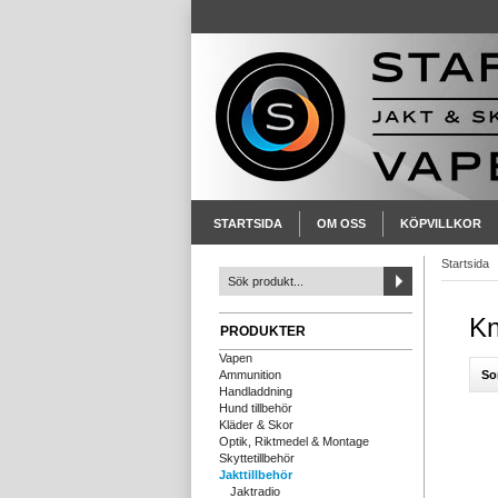
STARTSIDA
OM OSS
KÖPVILLKOR
Startsida
Kn
PRODUKTER
Vapen
So
Ammunition
Handladdning
Hund tillbehör
Kläder & Skor
Optik, Riktmedel & Montage
Skyttetillbehör
Jakttillbehör
Jaktradio