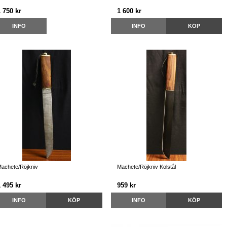
 750 kr
1 600 kr
INFO
INFO
KÖP
achete/Röjkniv
Machete/Röjkniv Kolstål
 495 kr
959 kr
INFO
KÖP
INFO
KÖP