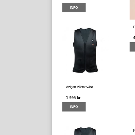
INFO
F
Avigon Värmeväst
1 995 kr
INFO
K