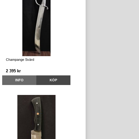
Champange Svärd
2 395 kr
INFO
KÖP