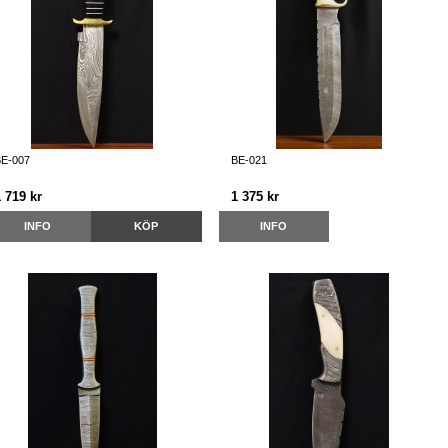
E-007
BE-021
 719 kr
1 375 kr
INFO
KÖP
INFO