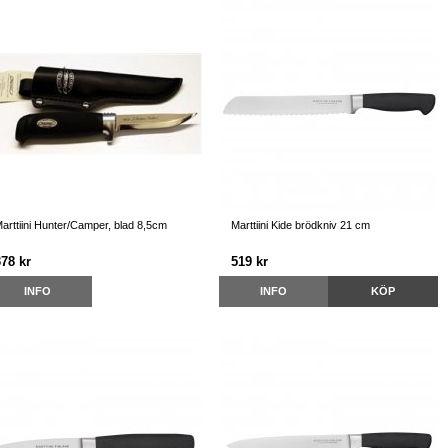
arttiini Hunter/Camper, blad 8,5cm
Marttiini Kide brödkniv 21 cm
378 kr
519 kr
INFO
INFO
KÖP