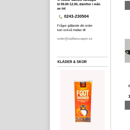
kl 09.00-12.00, därefter i mån
av tid
0243-230504
Frågor gällande din order
kan också mailas till
order@staffansvapen.se
KLÄDER & SKOR
B