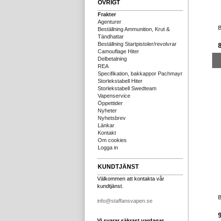
ÖVRIGT
Frakter
Agenturer
B
Beställning Ammunition, Krut &
Tändhattar
Beställning Startpistoler/revolvrar
Camouflage Hiter
Delbetalning
REA
Specifikation, bakkappor Pachmayr
Storlekstabell Hiter
Storlekstabell Swedteam
Vapenservice
Öppettider
Nyheter
Nyhetsbrev
Länkar
Kontakt
Om cookies
Logga in
KUNDTJÄNST
Välkommen att kontakta vår
kundtjänst.
B
info@staffansvapen.se
Vi svarar säkrast vardagar