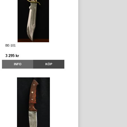
BE-101
3 295 kr
INFO
KÖP