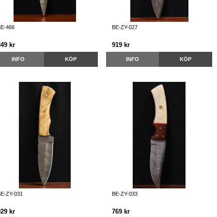
E-466
BE-ZY-027
849 kr
919 kr
INFO
KÖP
INFO
KÖP
E-ZY-031
BE-ZY-033
929 kr
769 kr