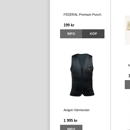
FEDERAL Premium Punch
199 kr
INFO
KÖP
M
Avigon Värmeväst
1 995 kr
INFO