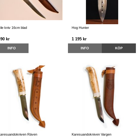
ile kniv 16cm blad
Hog Hunter
490 kr
1 195 kr
INFO
INFO
KÖP
aresuandokniven Räven
Karesuandokniven Vargen