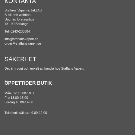
KONTAKTA
Staffans Vapen & Jakt AB
Butik och webhop
Duvnäs företagshus,
781 90 Borlänge
Tel: 0243-230504
info@staffansvapen.se
order@staffansvapen.se
SÄKERHET
Det är tryggt och enkelt att handla hos Staffans Vapen.
ÖPPETTIDER BUTIK
Mån-Tor 13.00-18.00
Fre 13.00-16.00
Lördag 10.00-14.00
Telefontid säkrast 9.00-12.00