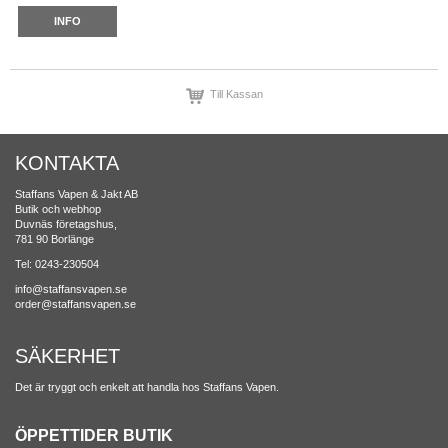
INFO
Till Kassan
KONTAKTA
Staffans Vapen & Jakt AB
Butik och webhop
Duvnäs företagshus,
781 90 Borlänge
Tel: 0243-230504
info@staffansvapen.se
order@staffansvapen.se
SÄKERHET
Det är tryggt och enkelt att handla hos Staffans Vapen.
ÖPPETTIDER BUTIK