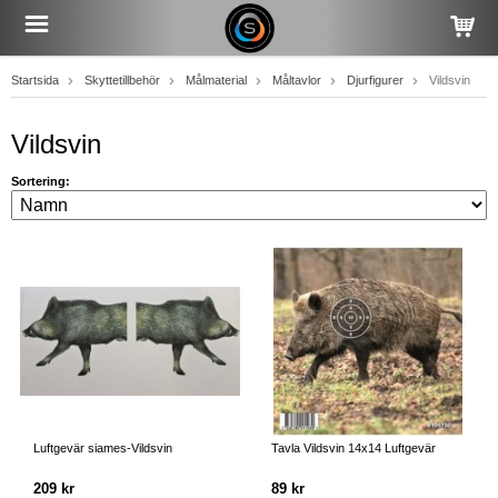
Startsida
Skyttetillbehör
Målmaterial
Måltavlor
Djurfigurer
Vildsvin
Vildsvin
Sortering:
Luftgevär siames-Vildsvin
Tavla Vildsvin 14x14 Luftgevär
209 kr
89 kr