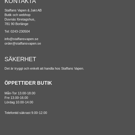
KONTAKTA
Staffans Vapen & Jakt AB
Butik och webhop
Duvnäs företagshus,
781 90 Borlänge
Tel: 0243-230504
info@staffansvapen.se
order@staffansvapen.se
SÄKERHET
Det är tryggt och enkelt att handla hos Staffans Vapen.
ÖPPETTIDER BUTIK
Mån-Tor 13.00-18.00
Fre 13.00-16.00
Lördag 10.00-14.00
Telefontid säkrast 9.00-12.00