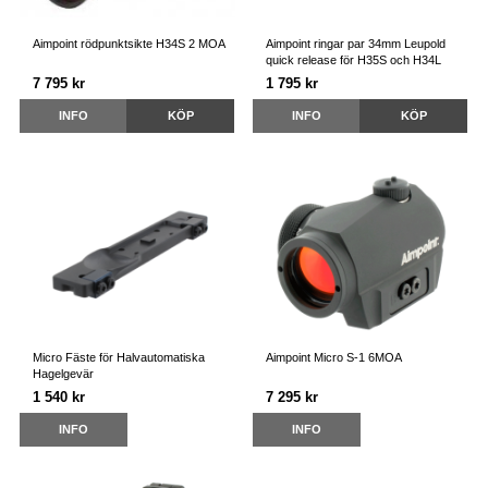
Aimpoint rödpunktsikte H34S 2 MOA
Aimpoint ringar par 34mm Leupold
quick release för H35S och H34L
7 795 kr
1 795 kr
INFO
KÖP
INFO
KÖP
Micro Fäste för Halvautomatiska
Aimpoint Micro S-1 6MOA
Hagelgevär
1 540 kr
7 295 kr
INFO
INFO