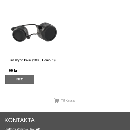
Linsskydd Bikini (9000, CompC3)
99 kr
INFO
Till Kassan
KONTAKTA
Staffans Vapen & Jakt AB