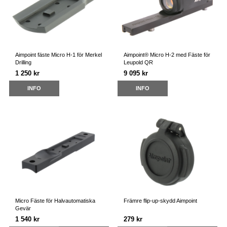
Aimpoint fäste Micro H-1 för Merkel
Aimpoint® Micro H-2 med Fäste för
Drilling
Leupold QR
1 250 kr
9 095 kr
INFO
INFO
Micro Fäste för Halvautomatiska
Främre flip-up-skydd Aimpoint
Gevär
1 540 kr
279 kr