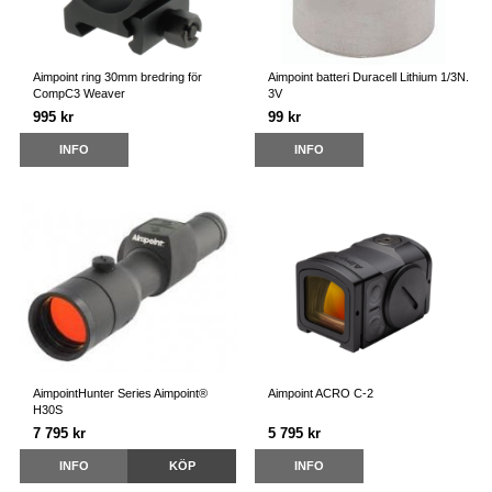
Aimpoint ring 30mm bredring för
Aimpoint batteri Duracell Lithium 1/3N.
CompC3 Weaver
3V
995 kr
99 kr
INFO
INFO
AimpointHunter Series Aimpoint®
Aimpoint ACRO C-2
H30S
7 795 kr
5 795 kr
INFO
KÖP
INFO