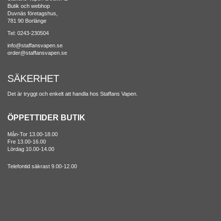
Butik och webhop
Duvnäs företagshus,
781 90 Borlänge
Tel: 0243-230504
info@staffansvapen.se
order@staffansvapen.se
SÄKERHET
Det är tryggt och enkelt att handla hos Staffans Vapen.
ÖPPETTIDER BUTIK
Mån-Tor 13.00-18.00
Fre 13.00-16.00
Lördag 10.00-14.00
Telefontid säkrast 9.00-12.00