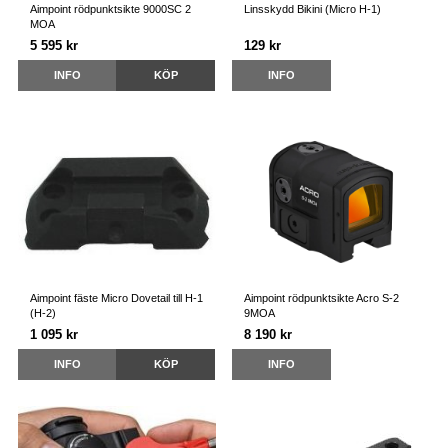
Aimpoint rödpunktsikte 9000SC 2
Linsskydd Bikini (Micro H-1)
MOA
5 595 kr
129 kr
INFO
KÖP
INFO
Aimpoint fäste Micro Dovetail till H-1
Aimpoint rödpunktsikte Acro S-2
(H-2)
9MOA
1 095 kr
8 190 kr
INFO
KÖP
INFO