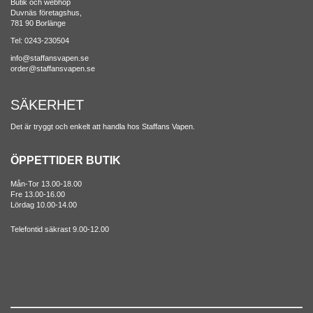
Butik och webhop
Duvnäs företagshus,
781 90 Borlänge
Tel: 0243-230504
info@staffansvapen.se
order@staffansvapen.se
SÄKERHET
Det är tryggt och enkelt att handla hos Staffans Vapen.
ÖPPETTIDER BUTIK
Mån-Tor 13.00-18.00
Fre 13.00-16.00
Lördag 10.00-14.00
Telefontid säkrast 9.00-12.00