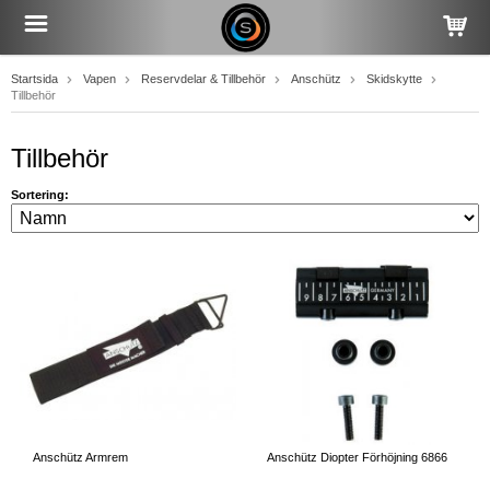
Startsida
Vapen
Reservdelar & Tillbehör
Anschütz
Skidskytte
Tillbehör
Tillbehör
Sortering:
Anschütz Armrem
Anschütz Diopter Förhöjning 6866