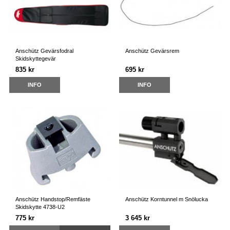
Anschütz Gevärsfodral
Anschütz Gevärsrem
Skidskyttegevär
835 kr
695 kr
INFO
INFO
Anschütz Handstop/Remfäste
Anschütz Korntunnel m Snölucka
Skidskytte 4738-U2
775 kr
3 645 kr