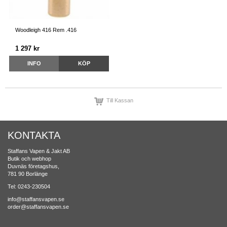
Woodleigh 416 Rem .416
1 297 kr
INFO
KÖP
Till Kassan
KONTAKTA
Staffans Vapen & Jakt AB
Butik och webhop
Duvnäs företagshus,
781 90 Borlänge
Tel: 0243-230504
info@staffansvapen.se
order@staffansvapen.se