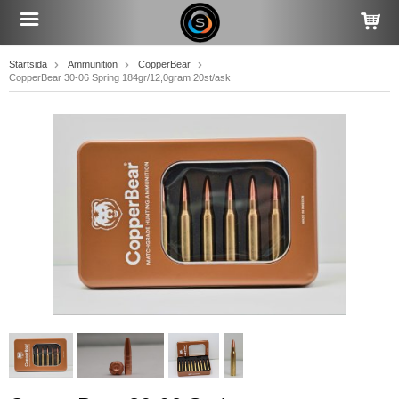
Startsida
Ammunition
CopperBear
CopperBear 30-06 Spring 184gr/12,0gram 20st/ask