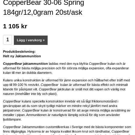
CopperBear 30-06 Spring
184gr/12,0gram 20st/ask
1 105 kr
Lägg i varukorg »
Produktbeskrivning:
Helt ny Jaktammunition
CopperBear
jaktammunition
laddas med den nya blyfria
CopperBear
kulan och är
utformad för bästa möjliga precision och för största möjliga expansion, ofta expanderar
kulan till mer än dubbla diametern.
Kulans unika konstruktion är utformad för jämn expansion och hållbarhet efter träff med
upp till 99-100 % restvikt.
CopperBear
kulan är utformad för bästa effekt och minimalt
lidande för påskjutet vilt.
CopperBear
jaktkulan är snäll mot ditt vapen och vänlig mot
naturen (innehåller inte bly och plast).
CopperBear
kulans speciella konstruktion innebär ett så lågt friktionsmotstånd i
gevärspipan att du som skytt tydligt märker en mindre rekyl jämfört med andra
jaktpatroner.
CopperBear
kulan är konstruerad för att avge minsta möjliga avsättning av
metaller i pipan. Ammunitionen är naturligtvis lämplig också för dig som använder
ljuddämpare.
CopperBear
Jaktammunition customtillverkas i Sverige med de bästa komponenter som
finns tillgängliga. Hylsorna är av högsta kvalitet liksom krut och tändhattar,
CopperBear