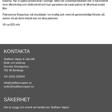
kulorna har vi själva producerat i Sverige. Med vår customproduktion har vi full kontroll
över tillverkning och slutkontroll och kan garantera att varje patron är tillverkad exakt
lika.
Patronerna förpackas väl skyddade i en kraftig ask med ett genomskinligt fönster på
asken så att du/ni enkelt kan se dina patroner.
V0 ca 825 m/s
KONTAKTA
Staffans Vapen & Jakt AB
Butik och webhop
Duvnäs företagshus,
781 90 Borlänge
Tel: 0243-230504
info@staffansvapen.se
order@staffansvapen.se
SÄKERHET
Det är tryggt och enkelt att handla hos Staffans Vapen.