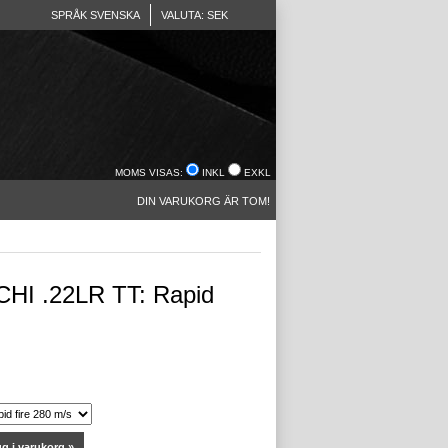
SPRÅK SVENSKA
VALUTA: SEK
MOMS VISAS:
INKL
EXKL
DIN VARUKORG ÄR TOM!
HI .22LR TT: Rapid
g i varukorg »