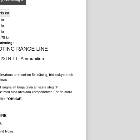
is /st
 kr
 kr
 kr
,75 kr
rivning:
TING RANGE LINE
.22LR TT Ammunition
kvalitets ammunition för träning, fritidsskytte och
ingar.
bli sugna att börja tävla är nästa steg
"F
n"
med sina utvalada komponenter. För de stora
äller
"Official".
FIRE
R.
und Nose
g