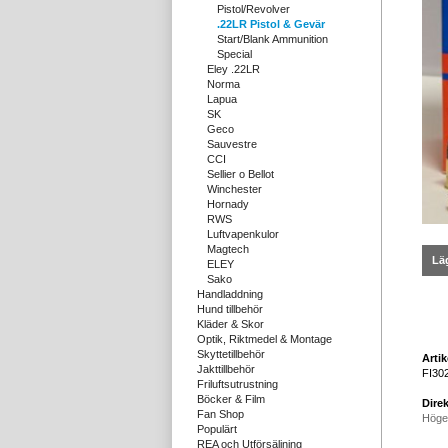
Pistol/Revolver
.22LR Pistol & Gevär
Start/Blank Ammunition
Special
Eley .22LR
Norma
Lapua
SK
Geco
Sauvestre
CCI
Sellier o Bellot
Winchester
Hornady
RWS
Luftvapenkulor
Magtech
Läg
ELEY
Sako
Handladdning
Hund tillbehör
Kläder & Skor
Optik, Riktmedel & Montage
Skyttetillbehör
Arti
Jakttillbehör
FI30
Friluftsutrustning
Böcker & Film
Direk
Fan Shop
Höge
Populärt
REA och Utförsäljning