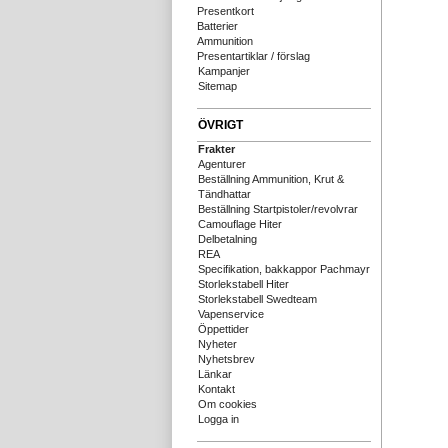
Presentkort
Batterier
Ammunition
Presentartiklar / förslag
Kampanjer
Sitemap
ÖVRIGT
Frakter
Agenturer
Beställning Ammunition, Krut &
Tändhattar
Beställning Startpistoler/revolvrar
Camouflage Hiter
Delbetalning
REA
Specifikation, bakkappor Pachmayr
Storlekstabell Hiter
Storlekstabell Swedteam
Vapenservice
Öppettider
Nyheter
Nyhetsbrev
Länkar
Kontakt
Om cookies
Logga in