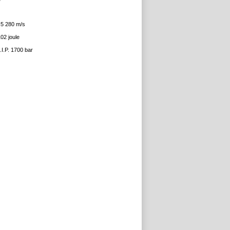
,5 280 m/s
02 joule
I.P. 1700 bar