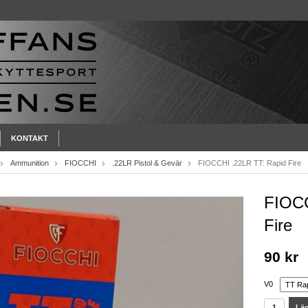
KONTAKT
Ammunition
FIOCCHI
.22LR Pistol & Gevär
FIOCCHI .22LR TT: Rapid Fire
FIOCC
Fire
90 kr
V0
Läg