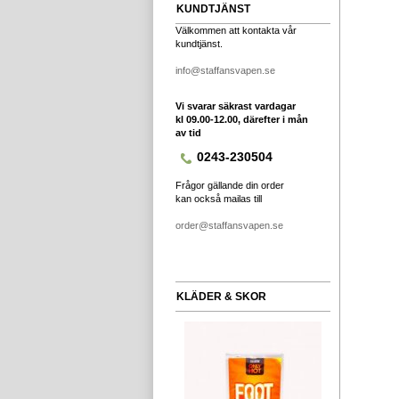
KUNDTJÄNST
Välkommen att kontakta vår
kundtjänst.
info@staffansvapen.se
Vi svarar säkrast vardagar
kl 09.00-12.00, därefter i mån
av tid
0243-230504
Frågor gällande din order
kan också mailas till
order@staffansvapen.se
KLÄDER & SKOR