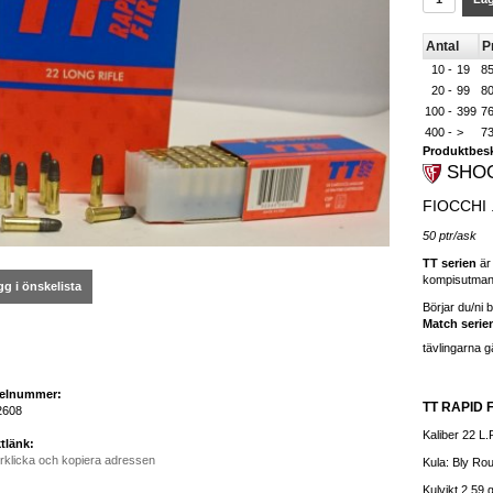
Antal
Pr
10 -
19
85
20 -
99
80
100 -
399
76
400 -
>
73
Produktbesk
SHOO
FIOCCHI 
50 ptr/ask
TT serien
är 
kompisutman
g i önskelista
Börjar du/ni 
Match serie
tävlingarna g
kelnummer:
TT RAPID 
2608
Kaliber 22 L.
tlänk:
rklicka och kopiera adressen
Kula: Bly Ro
Kulvikt 2.59 