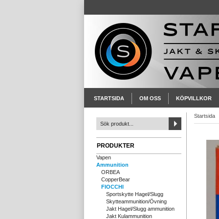
STARTSIDA
OM OSS
KÖPVILLKOR
Startsida
PRODUKTER
Vapen
Ammunition
ORBEA
CopperBear
FIOCCHI
Sportskytte Hagel/Slugg
Skytteammunition/Övning
Jakt Hagel/Slugg ammunition
Jakt Kulammunition