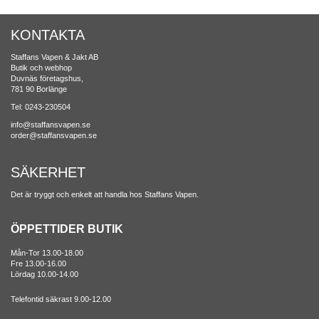
KONTAKTA
Staffans Vapen & Jakt AB
Butik och webhop
Duvnäs företagshus,
781 90 Borlänge
Tel: 0243-230504
info@staffansvapen.se
order@staffansvapen.se
SÄKERHET
Det är tryggt och enkelt att handla hos Staffans Vapen.
ÖPPETTIDER BUTIK
Mån-Tor 13.00-18.00
Fre 13.00-16.00
Lördag 10.00-14.00
Telefontid säkrast 9.00-12.00