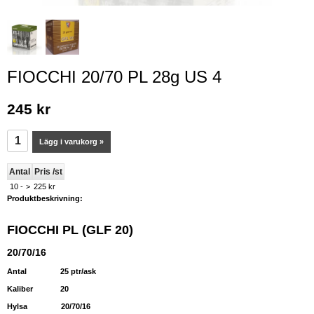
FIOCCHI 20/70 PL 28g US 4
245 kr
Lägg i varukorg »
Antal
Pris /st
10 -
>
225 kr
Produktbeskrivning:
FIOCCHI PL (GLF 20)
20/70/16
Antal
25 ptr/ask
Kaliber 20
Hylsa 20/70/16