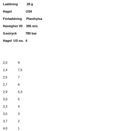
Laddning 28 g
Hagel US4
Förladdning Plasthylsa
Hastighet V0 395 m/s
Gastryck 780 bar
Hagel US no. 4
2,0 9
2,4 7,5
2,5 7
2,7 6
2,9 5,3
3,0 5
3,3 4
3,5 3
3,7 2
4,0 1