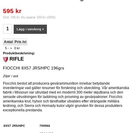
595 kr
Ord. 745 kr. Du sparar 150 kr (20%)
Lägg i varukorg »
Antal
Pris /st
5 -
>
0 kr
Produktbeskrivning:
RIFLE
FIOCCHI 8X57 JRS/HPC 196grs
20ptr / ask
Fiocchis beslut att producera gevärammunition innebar betydande
investeringar vad gäller resurser för forskning och utveckling.
Vår amerikanska
fabrik i Missouri var utrustad med en modernt 300 meter skjutbana och den
senaste utrustningen för laddning och provning av gevärpatroner.
Fiocchis
amerikanska krut, hylsor och tändhattar utvaldes efter strängaste militära
testning, och Sierra och Hornady kulor utgör grunden för dessa produkters
exceptionella prestanda.
8X57 JRS/HPC
709966