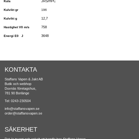
JRS/HPC
Kula
Kulvikt gr
196
12,7
Kulvikt g
758
Hastighet V0 m/s
3648
Energi E0 J
KONTAKTA
Staffans Vapen & Jakt AB
Butik och webhop
Duvnäs företagshus,
781 90 Borlänge
Tel: 0243-230504
info@staffansvapen.se
order@staffansvapen.se
SÄKERHET