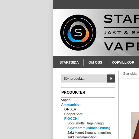
STARTSIDA
OM OSS
KÖPVILLKOR
Startsida
PRODUKTER
Vapen
Ammunition
ORBEA
CopperBear
FIOCCHI
Sportskytte Hagel/Slugg
Skytteammunition/Övning
Jakt Hagel/Slugg ammunition
Jakt Kulammunition