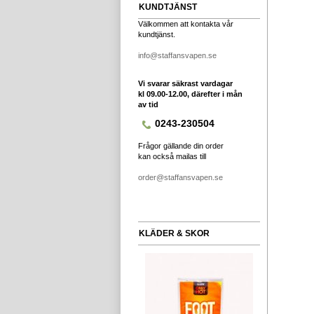
KUNDTJÄNST
Välkommen att kontakta vår
kundtjänst.
info@staffansvapen.se
Vi svarar säkrast vardagar
kl 09.00-12.00, därefter i mån
av tid
0243-230504
Frågor gällande din order
kan också mailas till
order@staffansvapen.se
KLÄDER & SKOR