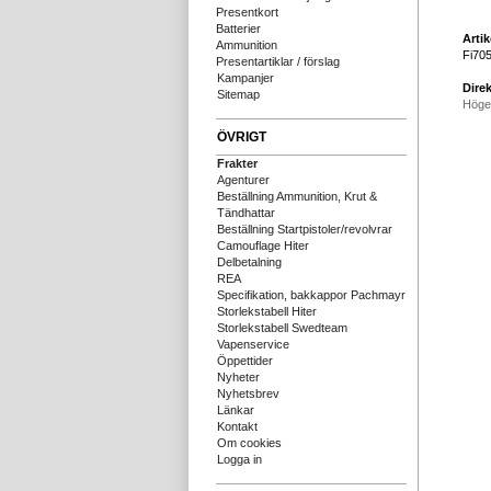
Presentkort
Batterier
Arti
Ammunition
Fi70
Presentartiklar / förslag
Kampanjer
Direk
Sitemap
Höge
ÖVRIGT
Frakter
Agenturer
Beställning Ammunition, Krut &
Tändhattar
Beställning Startpistoler/revolvrar
Camouflage Hiter
Delbetalning
REA
Specifikation, bakkappor Pachmayr
Storlekstabell Hiter
Storlekstabell Swedteam
Vapenservice
Öppettider
Nyheter
Nyhetsbrev
Länkar
Kontakt
Om cookies
Logga in