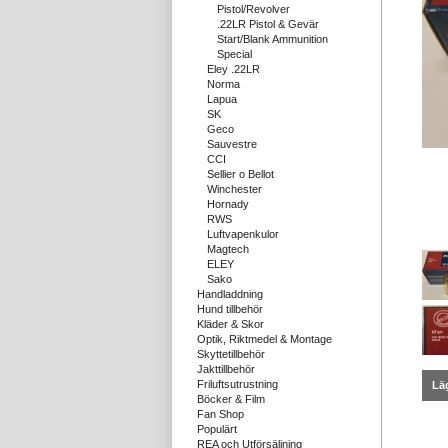
Pistol/Revolver
.22LR Pistol & Gevär
Start/Blank Ammunition
Special
Eley .22LR
Norma
Lapua
SK
Geco
Sauvestre
CCI
Sellier o Bellot
Winchester
Hornady
RWS
Luftvapenkulor
Magtech
ELEY
Sako
Handladdning
Hund tillbehör
Kläder & Skor
Optik, Riktmedel & Montage
Skyttetillbehör
Jakttillbehör
Friluftsutrustning
Läg
Böcker & Film
Fan Shop
Populärt
REA och Utförsäljning