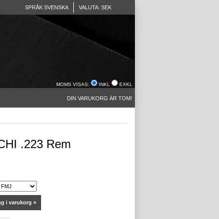
SPRÅK SVENSKA
VALUTA: SEK
MOMS VISAS:
INKL
EXKL
DIN VARUKORG ÄR TOM!
CHI .223 Rem
g i varukorg »