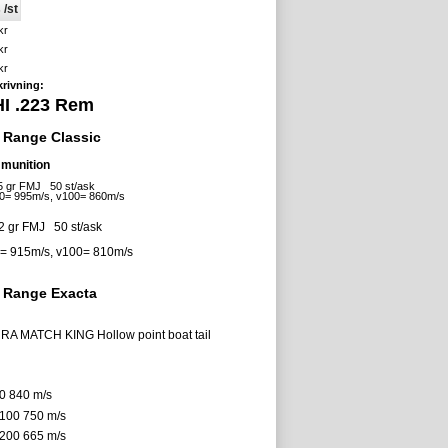
 /st
kr
kr
kr
rivning:
I .223 Rem
 Range Classic
munition
5 gr FMJ 50 st/ask
/s, v100= 860m/s
 gr FMJ 50 st/ask
m/s, v100= 810m/s
 Range Exacta
RA MATCH KING Hollow point boat tail
0 840 m/s
V100 750 m/s
V200 665 m/s