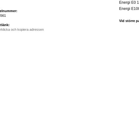
Energi E0 1
Energi E10
kelnummer:
5561
Vid större p
tlänk:
rklicka och kopiera adressen