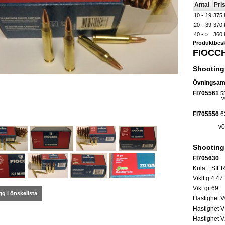
Antal
Pris
10 -
19
375 
20 -
39
370 
40 -
>
360 
Produktbesk
FIOCCH
Shooting
Övningsam
FI705561
5
v0= 995m
FI705556
62
v0= 915
Shooting
FI705630
Kula: SIER
Viklt g 4.47
Vikt gr 69
g i önskelista
Hastighet V
Hastighet 
Hastighet 