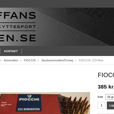
KONTAKT
Ammunition
FIOCCHI
Skytteammunition/Övning
FIOCCHI .223 Rem
FIOC
385 kr
kula
Läg